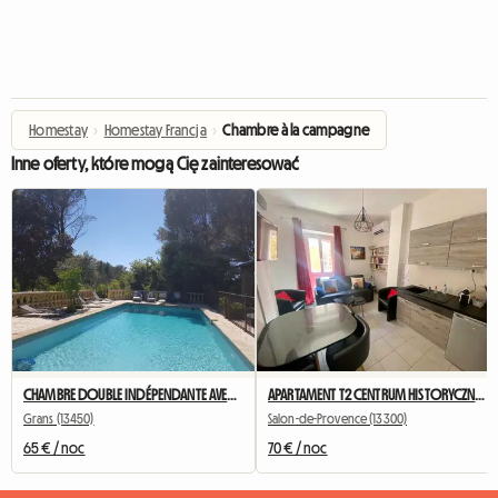
Homestay
›
Homestay Francja
›
Chambre à la campagne
Inne oferty, które mogą Cię zainteresować
CHAMBRE DOUBLE INDÉPENDANTE AVEC TERRASSE ET CUISINE D’ÉTÉ
APARTAMENT T2 CENTRUM HISTORYCZNE - L’Annex d’Alèz
Grans (13450)
Salon-de-Provence (13300)
65 € / noc
70 € / noc