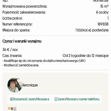
Typ:
Homestay
Wynajmowana powierzchnia:
15 m²
Pojemność zakwaterowania:
4 osoby
Liczba pokoi:
1
Numer referencyjny:
189838
Miejsca do spania:
1 Łóżko(-a) podwójne
Czynsz i warunki wynajmu
36 € / noc
Czas trwania:
Od 2 tygodnie do 12 miesiące
- Kwalifikuje się do otrzymania dodatku mieszkaniowego (APL)
- Możliwość zameldowania
Veronique
Tożsamość zweryfikowana
Zweryfikowany numer telefonu
5
(3)