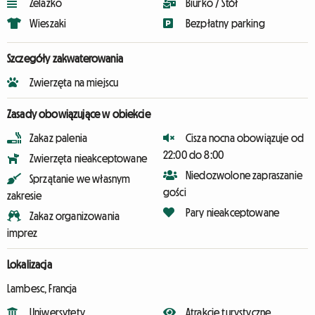
Żelazko
Biurko / Stół
Wieszaki
Bezpłatny parking
Szczegóły zakwaterowania
Zwierzęta na miejscu
Zasady obowiązujące w obiekcie
Zakaz palenia
Cisza nocna obowiązuje od
22:00 do 8:00
Zwierzęta nieakceptowane
Niedozwolone zapraszanie
Sprzątanie we własnym
gości
zakresie
Pary nieakceptowane
Zakaz organizowania
imprez
Lokalizacja
Lambesc, Francja
Uniwersytety
Atrakcje turystyczne