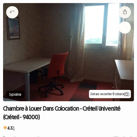
Zobacz wszystkie 12 zdjęcia
Sypialnia
Chambre à Louer Dans Colocation - Créteil Université
(Créteil - 94000)
4.3
3