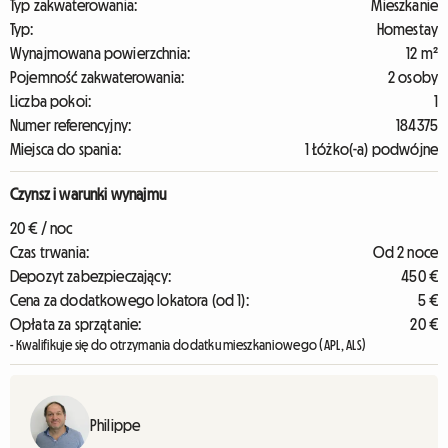
Typ zakwaterowania:
Mieszkanie
Typ:
Homestay
Wynajmowana powierzchnia:
12 m²
Pojemność zakwaterowania:
2 osoby
Liczba pokoi:
1
Numer referencyjny:
184375
Miejsca do spania:
1 Łóżko(-a) podwójne
Czynsz i warunki wynajmu
20 € / noc
Czas trwania:
Od 2 noce
Depozyt zabezpieczający:
450 €
Cena za dodatkowego lokatora (od 1):
5 €
Opłata za sprzątanie:
20 €
- Kwalifikuje się do otrzymania dodatku mieszkaniowego (APL, ALS)
Philippe