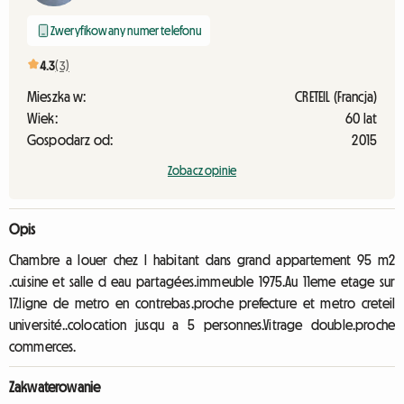
Zweryfikowany numer telefonu
4.3
(3)
Mieszka w:
CRETEIL (Francja)
Wiek:
60 lat
Gospodarz od:
2015
Zobacz opinie
Opis
Chambre a louer chez l habitant dans grand appartement 95 m2
.cuisine et salle d eau partagées.immeuble 1975.Au 11eme etage sur
17.ligne de metro en contrebas.proche prefecture et metro creteil
université..colocation jusqu a 5 personnes.Vitrage double.proche
commerces.
Zakwaterowanie