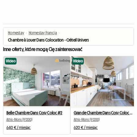
Homestay
›
Homestay Francja
›
Chambre à Louer Dans Colocation - Créteil Université
Inne oferty, które mogą Cię zainteresować
Wideo
Wideo
Belle Chambre Dans Cosy Coloc #2
Grande Chambre Dans Cosy Coloc #5 New York près d'olry
Athis-Mons (91200)
Athis-Mons (91200)
640 € / miesiąc
620 € / miesiąc