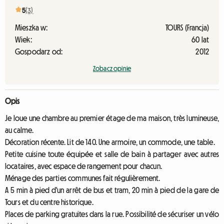
5
(3)
Mieszka w:
TOURS (Francja)
Wiek:
60 lat
Gospodarz od:
2012
Zobacz opinie
Opis
Je loue une chambre au premier étage de ma maison, très lumineuse,
au calme.
Décoration récente. Lit de 140. Une armoire, un commode, une table.
Petite cuisine toute équipée et salle de bain à partager avec autres
locataires, avec espace de rangement pour chacun.
Ménage des parties communes fait régulièrement.
A 5 min à pied d'un arrêt de bus et tram, 20 min à pied de la gare de
Tours et du centre historique.
Places de parking gratuites dans la rue. Possibilité de sécuriser un vélo