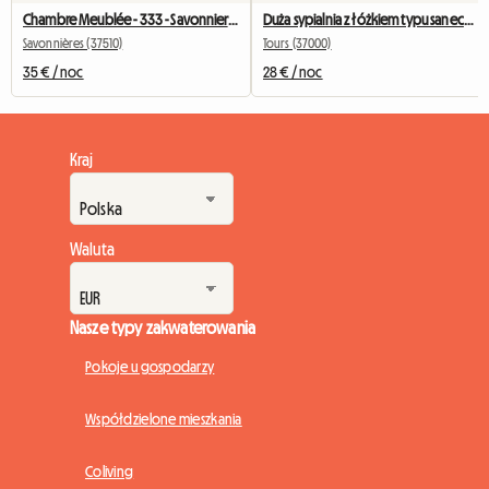
Chambre Meublée - 333 - Savonnieres - Voiture Conseillée
Duża sypialnia z łóżkiem typu saneczkowego o szerokości 1,25 m i cennymi meblami
Savonnières (37510)
Tours (37000)
35 € / noc
28 € / noc
Kraj
Waluta
Nasze typy zakwaterowania
Pokoje u gospodarzy
Współdzielone mieszkania
Coliving