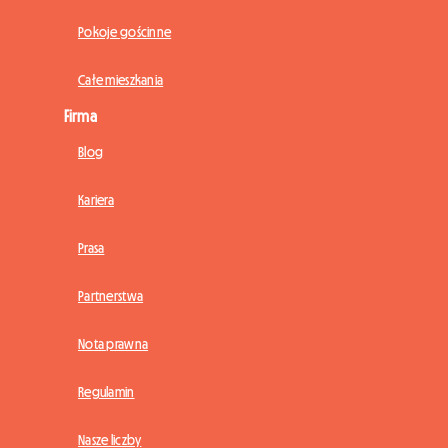
Pokoje gościnne
Całe mieszkania
Firma
Blog
Kariera
Prasa
Partnerstwa
Nota prawna
Regulamin
Nasze liczby