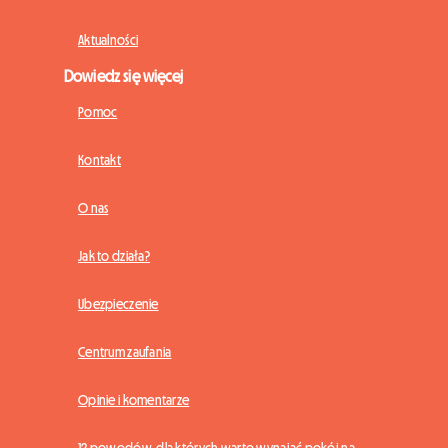
Aktualności
Dowiedz się więcej
Pomoc
Kontakt
O nas
Jak to działa?
Ubezpieczenie
Centrum zaufania
Opinie i komentarze
12 powodów, dla których warto wynająć pokój na