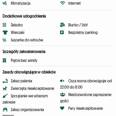
Klimatyzacja
Internet
Dodatkowe udogodnienia
Żelazko
Biurko / Stół
Wieszaki
Bezpłatny parking
Suszarka do włosów
Szczegóły zakwaterowania
Piętra bez windy
Zasady obowiązujące w obiekcie
Zakaz palenia
Cisza nocna obowiązuje od
22:00 do 8:00
Zwierzęta nieakceptowane
Niedozwolone zapraszanie
Sprzątanie we własnym
gości
zakresie
Pary nieakceptowane
Zakaz organizowania
imprez