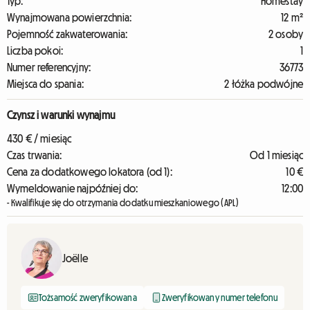
Typ:
Homestay
Wynajmowana powierzchnia:
12 m²
Pojemność zakwaterowania:
2 osoby
Liczba pokoi:
1
Numer referencyjny:
36773
Miejsca do spania:
2 łóżka podwójne
Czynsz i warunki wynajmu
430 € / miesiąc
Czas trwania:
Od 1 miesiąc
Cena za dodatkowego lokatora (od 1):
10 €
Wymeldowanie najpóźniej do:
12:00
- Kwalifikuje się do otrzymania dodatku mieszkaniowego (APL)
Joëlle
Tożsamość zweryfikowana
Zweryfikowany numer telefonu