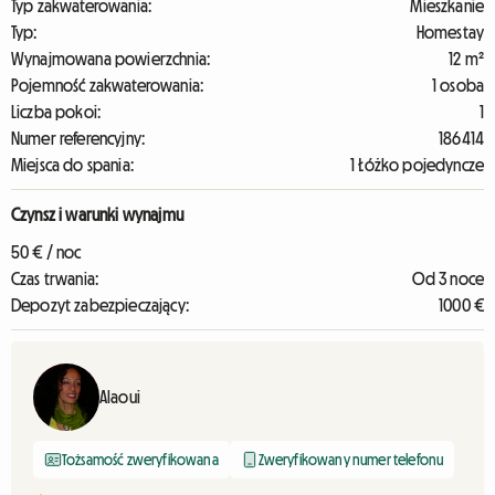
Typ zakwaterowania:
Mieszkanie
Typ:
Homestay
Wynajmowana powierzchnia:
12 m²
Pojemność zakwaterowania:
1 osoba
Liczba pokoi:
1
Numer referencyjny:
186414
Miejsca do spania:
1 Łóżko pojedyncze
Czynsz i warunki wynajmu
50 € / noc
Czas trwania:
Od 3 noce
Depozyt zabezpieczający:
1000 €
Alaoui
Tożsamość zweryfikowana
Zweryfikowany numer telefonu