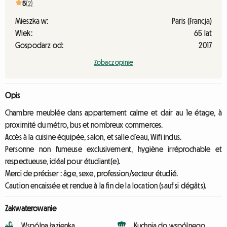
5
(2)
Mieszka w:
Paris (Francja)
Wiek:
65 lat
Gospodarz od:
2017
Zobacz opinie
Opis
Chambre meublée dans appartement calme et clair au 1e étage, à
proximité du métro, bus et nombreux commerces.
Accès à la cuisine équipée, salon, et salle d’eau, Wifi inclus.
Personne non fumeuse exclusivement, hygiène irréprochable et
respectueuse, idéal pour étudiant(e).
Merci de préciser : âge, sexe, profession/secteur étudié.
Caution encaissée et rendue à la fin de la location (sauf si dégâts).
Zakwaterowanie
Wspólna łazienka
Kuchnia do wspólnego