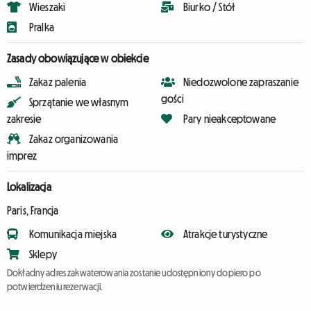
Wieszaki
Biurko / Stół
Pralka
Zasady obowiązujące w obiekcie
Zakaz palenia
Niedozwolone zapraszanie
gości
Sprzątanie we własnym
zakresie
Pary nieakceptowane
Zakaz organizowania
imprez
Lokalizacja
Paris, Francja
Komunikacja miejska
Atrakcje turystyczne
Sklepy
Dokładny adres zakwaterowania zostanie udostępniony dopiero po
potwierdzeniu rezerwacji.