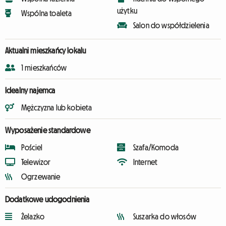
użytku
Wspólna toaleta
Salon do współdzielenia
Aktualni mieszkańcy lokalu
1 mieszkańców
Idealny najemca
Mężczyzna lub kobieta
Wyposażenie standardowe
Pościel
Szafa/Komoda
Telewizor
Internet
Ogrzewanie
Dodatkowe udogodnienia
Żelazko
Suszarka do włosów