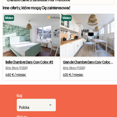
Chambre Calme Et Lumineuse Pour 1 Personne
Inne oferty, które mogą Cię zainteresować
Wideo
Wideo
Belle Chambre Dans Cosy Coloc #2
Grande Chambre Dans Cosy Coloc #5 New York près d'olry
Athis-Mons (91200)
Athis-Mons (91200)
640 € / miesiąc
620 € / miesiąc
Kraj
Waluta