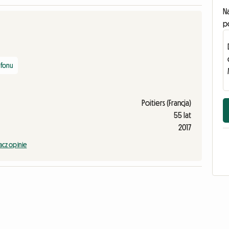
N
p
efonu
Poitiers (Francja)
55 lat
2017
cz opinie