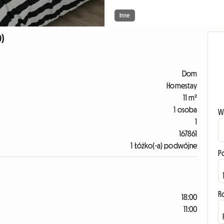
Inne
0)
Dom
Homestay
11 m²
1 osoba
W
1
167861
1 Łóżko(-a) podwójne
P
R
18:00
11:00