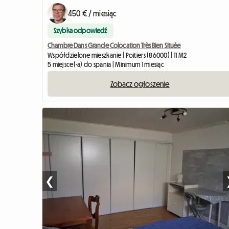
450 € / miesiąc
Szybka odpowiedź
Chambre Dans Grande Colocation Très Bien Située
Współdzielone mieszkanie | Poitiers (86000) | 11 M2
5 miejsce(-a) do spania | Minimum 1 miesiąc
Zobacz ogłoszenie
❮