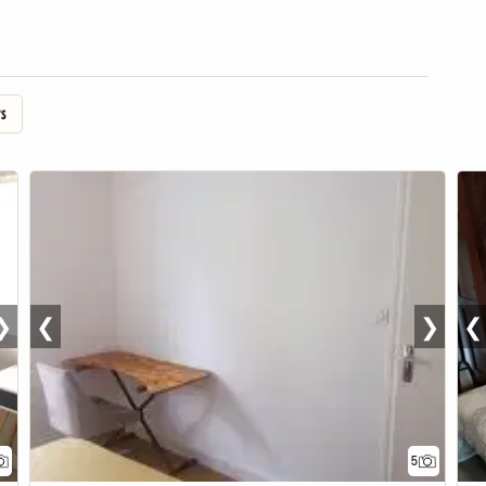
s
❯
❮
❯
❮
5