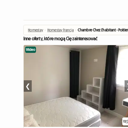
Homestay
›
Homestay Francja
›
Chambre Chez L'habitant - Poitier
Inne oferty, które mogą Cię zainteresować
Wideo
❮
10