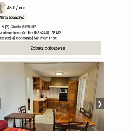
45 € / noc
Warto zobaczyć
5 (2) |
Studio VUE VALLEE
a nieruchomość | Iteuil (86240) | 25 M2
iejsce(-a) do spania | Minimum 1 noc
Zobacz ogłoszenie
❯