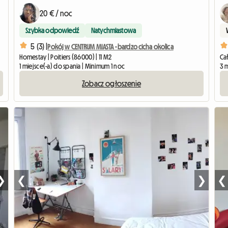
20 € / noc
Szybka odpowiedź
Natychmiastowa
5 (3) |
Pokój w CENTRUM MIASTA - bardzo cicha okolica
Homestay | Poitiers (86000) | 11 M2
Cał
1 miejsce(-a) do spania | Minimum 1 noc
3 m
Zobacz ogłoszenie
❯
❮
❯
❮