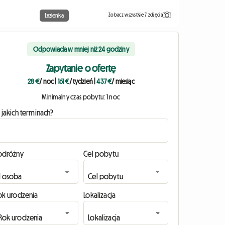
Zobacz wszystkie 7 zdjęcia
Łazienka
Odpowiada w mniej niż 24 godziny
Zapytanie o ofertę
28 €
/ noc
|
161 €
/ tydzień
|
437 €
/ miesiąc
Minimalny czas pobytu: 1 noc
 jakich terminach?
odróżny
Cel pobytu
ok urodzenia
Lokalizacja