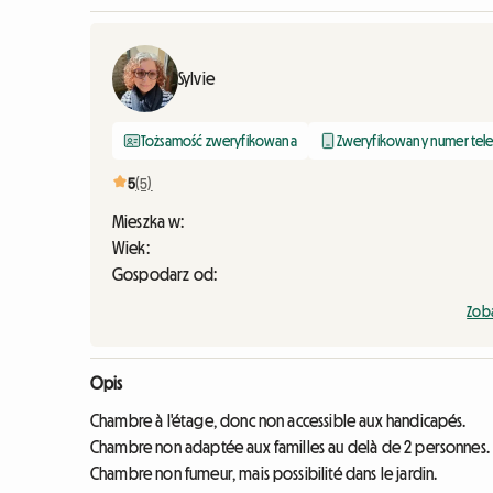
Sylvie
Tożsamość zweryfikowana
Zweryfikowany numer tel
5
(5)
Mieszka w:
Wiek:
Gospodarz od:
Zoba
Opis
Chambre à l'étage, donc non accessible aux handicapés.
Chambre non adaptée aux familles au delà de 2 personnes.
Chambre non fumeur, mais possibilité dans le jardin.