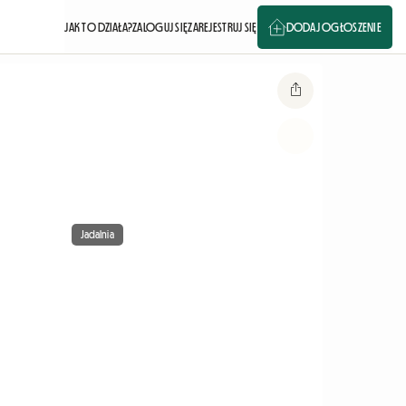
JAK TO DZIAŁA?
ZALOGUJ SIĘ
ZAREJESTRUJ SIĘ
DODAJ OGŁOSZENIE
Jadalnia