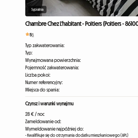
Sypialnia
Chambre Chez L'habitant - Poitiers (Poitiers - 8610
5
5
Typ zakwaterowania:
Typ:
Wynajmowana powierzchnia:
Pojemność zakwaterowania:
Liczba pokoi:
Numer referencyjny:
Miejsca do spania:
Czynsz i warunki wynajmu
28 € / noc
Zameldowanie od:
Wymeldowanie najpóźniej do:
- Kwalifikuje się do otrzymania dodatku mieszkaniowego (APL)