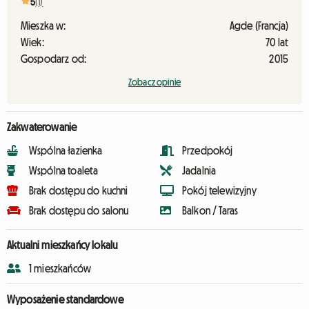
5
(1)
Mieszka w:
Agde (Francja)
Wiek:
70 lat
Gospodarz od:
2015
Zobacz opinie
Zakwaterowanie
Wspólna łazienka
Przedpokój
Wspólna toaleta
Jadalnia
Brak dostępu do kuchni
Pokój telewizyjny
Brak dostępu do salonu
Balkon / Taras
Aktualni mieszkańcy lokalu
1 mieszkańców
Wyposażenie standardowe