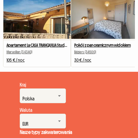
Apartament La CASA TRANQUILIA Studio 30 M2 G
Pokój z panoramicznym widokiem
Marseillan (34340)
Béziers (34500)
105 € / noc
30 € / noc
Kraj
Waluta
Nasze typy zakwaterowania