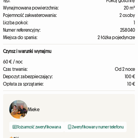
Typ:
Pokój gościnny
Wynajmowana powierzchnia:
20 m²
Pojemność zakwaterowania:
2 osoby
Liczba pokoi:
1
Numer referencyjny:
258040
Miejsca do spania:
2 łóżka pojedyncze
Czynsz i warunki wynajmu
60 € / noc
Czas trwania:
Od 2 noce
Depozyt zabezpieczający:
100 €
Opłata za sprzątanie:
10 €
Mieke
Tożsamość zweryfikowana
Zweryfikowany numer telefonu