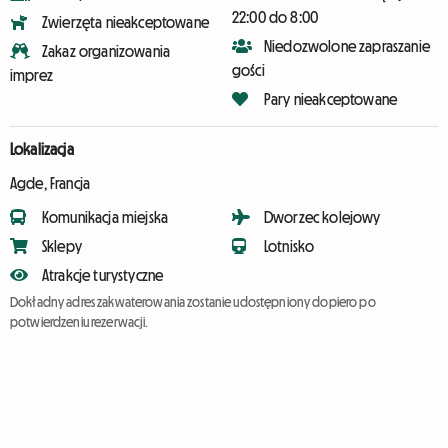
22:00 do 8:00
Zwierzęta nieakceptowane
Niedozwolone zapraszanie
Zakaz organizowania
gości
imprez
Pary nieakceptowane
Lokalizacja
Agde, Francja
Komunikacja miejska
Dworzec kolejowy
Sklepy
Lotnisko
Atrakcje turystyczne
Dokładny adres zakwaterowania zostanie udostępniony dopiero po
potwierdzeniu rezerwacji.