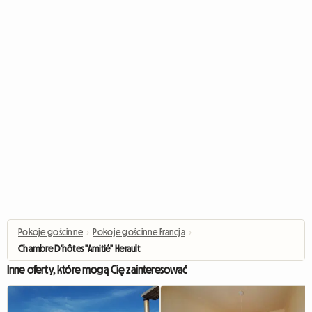
Pokoje gościnne
›
Pokoje gościnne Francja
›
Chambre D'hôtes "Amitié" Herault
Inne oferty, które mogą Cię zainteresować