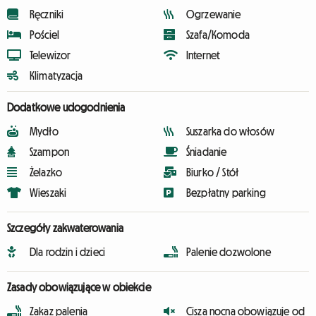
Ręczniki
Ogrzewanie
Pościel
Szafa/Komoda
Telewizor
Internet
Klimatyzacja
Dodatkowe udogodnienia
Mydło
Suszarka do włosów
Szampon
Śniadanie
Żelazko
Biurko / Stół
Wieszaki
Bezpłatny parking
Szczegóły zakwaterowania
Dla rodzin i dzieci
Palenie dozwolone
Zasady obowiązujące w obiekcie
Zakaz palenia
Cisza nocna obowiązuje od