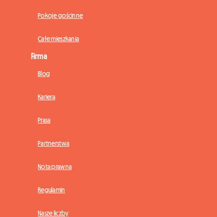
Pokoje gościnne
Całe mieszkania
Firma
Blog
Kariera
Prasa
Partnerstwa
Nota prawna
Regulamin
Nasze liczby