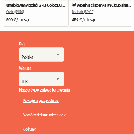
Umeblowany pokój 3 - La Coloc Du Fresnoy
🌟 Sypialnia z łazienką i WC (Sypialnia 2) 🌟
Croix (59170)
Roubaix (59100)
500 € / miesiąc
459 € / miesiąc
Kraj
Waluta
Nasze typy zakwaterowania
Pokoje u gospodarzy
Współdzielone mieszkania
Coliving