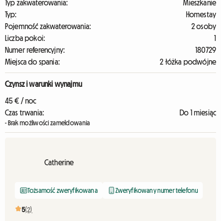
Typ zakwaterowania:
Mieszkanie
Typ:
Homestay
Pojemność zakwaterowania:
2 osoby
Liczba pokoi:
1
Numer referencyjny:
180729
Miejsca do spania:
2 łóżka podwójne
Czynsz i warunki wynajmu
45 € / noc
Czas trwania:
Do 1 miesiąc
- Brak możliwości zameldowania
Catherine
Tożsamość zweryfikowana
Zweryfikowany numer telefonu
5
(2)