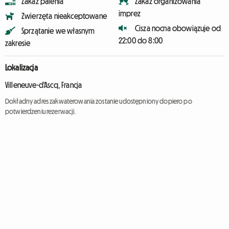
Zakaz palenia
Zakaz organizowania
imprez
Zwierzęta nieakceptowane
Cisza nocna obowiązuje od
Sprzątanie we własnym
22:00 do 8:00
zakresie
Lokalizacja
Villeneuve-d'Ascq, Francja
Dokładny adres zakwaterowania zostanie udostępniony dopiero po
potwierdzeniu rezerwacji.