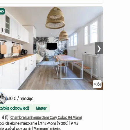
deo
❯
12
610 € / miesiąc
Szybka odpowiedź
Master
4 (1) |
Chambre Lumineuse Dans Cosy Coloc #4 Miami
półdzielone mieszkanie | Athis-Mons (91200) | 9 M2
iejsce(-a) do spania | Minimum 1 miesiąc