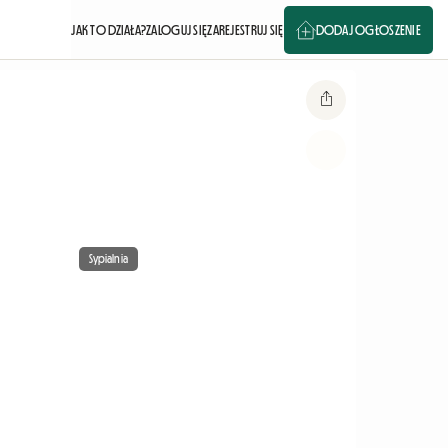
JAK TO DZIAŁA?
ZALOGUJ SIĘ
ZAREJESTRUJ SIĘ
DODAJ OGŁOSZENIE
Sypialnia