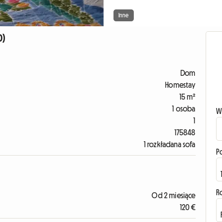
Inne
0)
Dom
Homestay
15 m²
1 osoba
W
1
175848
1 rozkładana sofa
P
R
Od 2 miesiące
120 €