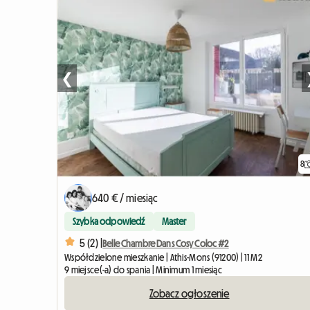
❮
8
640 € / miesiąc
Szybka odpowiedź
Master
5 (2) |
Belle Chambre Dans Cosy Coloc #2
Współdzielone mieszkanie | Athis-Mons (91200) | 11 M2
9 miejsce(-a) do spania | Minimum 1 miesiąc
Zobacz ogłoszenie