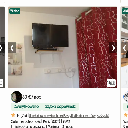
Wideo
Wi
❯
❮
❯
❮
14
80 € / noc
Zweryfikowano
Szybka odpowiedź
5 (23) |
Umeblowane studio w Bastylii dla studentów, stażystów i podróżujących służbowo.
Cała nieruchomość | Paris (75011) | 9 M2
Ws
1 miejsce(-a) do spania | Minimum 3 noce
9 m