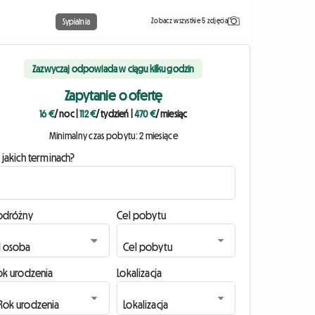
Zobacz wszystkie 5 zdjęcia
Sypialnia
Zazwyczaj odpowiada w ciągu kilku godzin
Zapytanie o ofertę
16 €
/ noc
|
112 €
/ tydzień
|
470 €
/ miesiąc
Minimalny czas pobytu: 2 miesiące
 jakich terminach?
odróżny
Cel pobytu
ok urodzenia
Lokalizacja