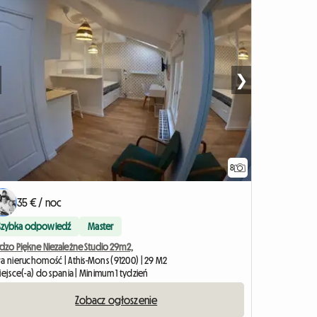
❯
8
35 € / noc
Szybka odpowiedź
Master
rdzo Piękne Niezależne Studio 29m2,
ła nieruchomość | Athis-Mons (91200) | 29 M2
iejsce(-a) do spania | Minimum 1 tydzień
Zobacz ogłoszenie