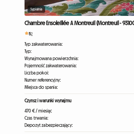
Sypialnia
Chambre Ensoleillée A Montreuil (Montreuil - 9310
5
2
Typ zakwaterowania:
Typ:
Wynajmowana powierzchnia:
Pojemność zakwaterowania:
Liczba pokoi:
Numer referencyjny:
Miejsca do spania:
Czynsz i warunki wynajmu
470 € / miesiąc
Czas trwania:
Depozyt zabezpieczający: