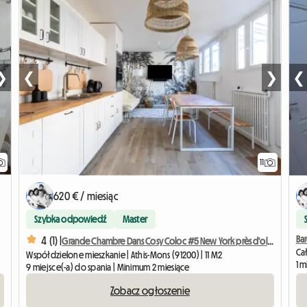
❯
❮
❯
❮
11
620 € / miesiąc
Szybka odpowiedź
Master
Ba
4 (1) |
Grande Chambre Dans Cosy Coloc #5 New York près d'olry
Ca
Współdzielone mieszkanie | Athis-Mons (91200) | 11 M2
1 m
9 miejsce(-a) do spania | Minimum 2 miesiące
Zobacz ogłoszenie