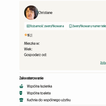
Christiane
Tożsamość zweryfikowana
Zweryfikowany numer tel
5
(2)
Mieszka w:
Wiek:
Gospodarz od:
Zoba
Zakwaterowanie
Wspólna łazienka
Wspólna toaleta
Kuchnia do wspólnego użytku