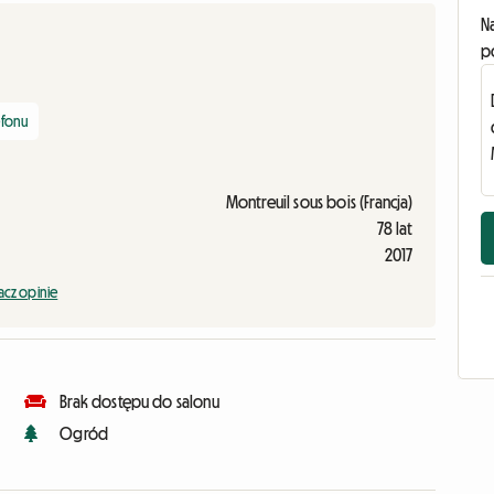
N
p
efonu
Montreuil sous bois (Francja)
78 lat
2017
cz opinie
Brak dostępu do salonu
Ogród