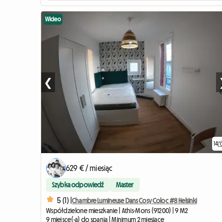
Wideo
❮
14
629 € / miesiąc
Szybka odpowiedź
Master
5 (1) |
Chambre Lumineuse Dans Cosy Coloc #8 Helsinki
Współdzielone mieszkanie | Athis-Mons (91200) | 9 M2
9 miejsce(-a) do spania | Minimum 2 miesiące