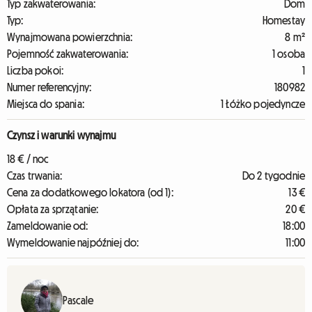
Typ zakwaterowania:
Dom
Typ:
Homestay
Wynajmowana powierzchnia:
8 m²
Pojemność zakwaterowania:
1 osoba
Liczba pokoi:
1
Numer referencyjny:
180982
Miejsca do spania:
1 Łóżko pojedyncze
Czynsz i warunki wynajmu
18 € / noc
Czas trwania:
Do 2 tygodnie
Cena za dodatkowego lokatora (od 1):
13 €
Opłata za sprzątanie:
20 €
Zameldowanie od:
18:00
Wymeldowanie najpóźniej do:
11:00
Pascale