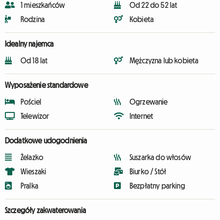
1 mieszkańców
Od 22 do 52 lat
Rodzina
Kobieta
Idealny najemca
Od 18 lat
Mężczyzna lub kobieta
Wyposażenie standardowe
Pościel
Ogrzewanie
Telewizor
Internet
Dodatkowe udogodnienia
Żelazko
Suszarka do włosów
Wieszaki
Biurko / Stół
Pralka
Bezpłatny parking
Szczegóły zakwaterowania