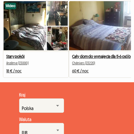
Wideo
Stary pokój
Cały dom do wynajęcia dla 5-6 osób
Anzême (23000)
Chéniers (23220)
18 € / noc
60 € / noc
Kraj
Waluta