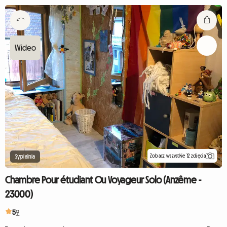
Zobacz wszystkie 12 zdjęcia
Sypialnia
Chambre Pour étudiant Ou Voyageur Solo (Anzême -
23000)
5
9