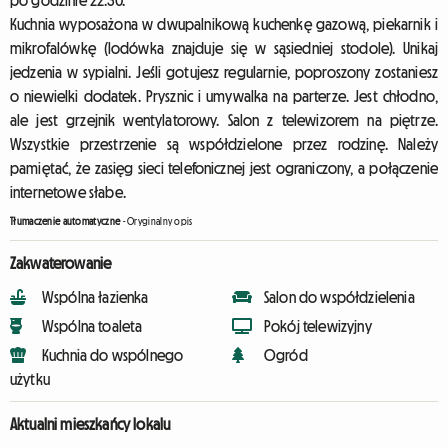
po godzinie 22:30.
Kuchnia wyposażona w dwupalnikową kuchenkę gazową, piekarnik i
mikrofalówkę (lodówka znajduje się w sąsiedniej stodole). Unikaj
jedzenia w sypialni. Jeśli gotujesz regularnie, poproszony zostaniesz
o niewielki dodatek. Prysznic i umywalka na parterze. Jest chłodno,
ale jest grzejnik wentylatorowy. Salon z telewizorem na piętrze.
Wszystkie przestrzenie są współdzielone przez rodzinę. Należy
pamiętać, że zasięg sieci telefonicznej jest ograniczony, a połączenie
internetowe słabe.
Tłumaczenie automatyczne
-
Oryginalny opis
Zakwaterowanie
Wspólna łazienka
Salon do współdzielenia
Wspólna toaleta
Pokój telewizyjny
Kuchnia do wspólnego
Ogród
użytku
Aktualni mieszkańcy lokalu