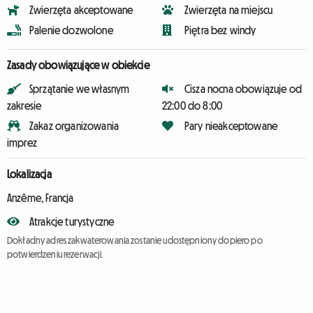
Zwierzęta akceptowane
Zwierzęta na miejscu
Palenie dozwolone
Piętra bez windy
Zasady obowiązujące w obiekcie
Sprzątanie we własnym
Cisza nocna obowiązuje od
zakresie
22:00 do 8:00
Zakaz organizowania
Pary nieakceptowane
imprez
Lokalizacja
Anzême, Francja
Atrakcje turystyczne
Dokładny adres zakwaterowania zostanie udostępniony dopiero po
potwierdzeniu rezerwacji.