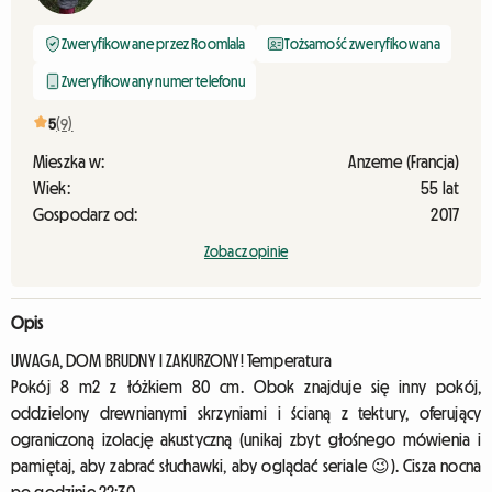
Zweryfikowane przez Roomlala
Tożsamość zweryfikowana
Zweryfikowany numer telefonu
5
(9)
Mieszka w:
Anzeme (Francja)
Wiek:
55 lat
Gospodarz od:
2017
Zobacz opinie
Opis
UWAGA, DOM BRUDNY I ZAKURZONY! Temperatura
Pokój 8 m2 z łóżkiem 80 cm. Obok znajduje się inny pokój,
oddzielony drewnianymi skrzyniami i ścianą z tektury, oferujący
ograniczoną izolację akustyczną (unikaj zbyt głośnego mówienia i
pamiętaj, aby zabrać słuchawki, aby oglądać seriale 😉). Cisza nocna