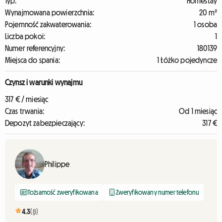
Typ:
Homestay
Wynajmowana powierzchnia:
20 m²
Pojemność zakwaterowania:
1 osoba
Liczba pokoi:
1
Numer referencyjny:
180139
Miejsca do spania:
1 Łóżko pojedyncze
Czynsz i warunki wynajmu
317 € / miesiąc
Czas trwania:
Od 1 miesiąc
Depozyt zabezpieczający:
317 €
Philippe
Tożsamość zweryfikowana
Zweryfikowany numer telefonu
4.3
(8)