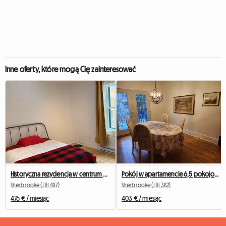
Inne oferty, które mogą Cię zainteresować
Historyczna rezydencja w centrum miasta – odnowiona i urocza
Pokój w apartamencie 6,5 pokojowym, tylko dla 2 osób
Sherbrooke (J1H 4X7)
Sherbrooke (J1H 3K2)
476 € / miesiąc
403 € / miesiąc