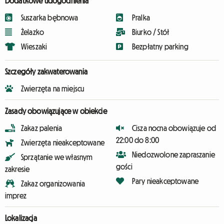
Dodatkowe udogodnienia
Suszarka bębnowa
Pralka
Żelazko
Biurko / Stół
Wieszaki
Bezpłatny parking
Szczegóły zakwaterowania
Zwierzęta na miejscu
Zasady obowiązujące w obiekcie
Zakaz palenia
Cisza nocna obowiązuje od
22:00 do 8:00
Zwierzęta nieakceptowane
Niedozwolone zapraszanie
Sprzątanie we własnym
gości
zakresie
Pary nieakceptowane
Zakaz organizowania
imprez
Lokalizacja