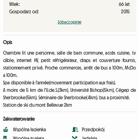
Wiek:
66 lat
Gospodarz od:
2015
Zobacz opinie
Opis
Chambre lit une personne, salle de bain commune, accès cuisine, tv
câble, internet HV, petit réfrigérateur, draps et couverture fournis,
stationnement privé. Proche commerces, arrêt de bus a 100m, McDo
a 100m.
Spa disponible à l'année(moyennant participation aux frais).
A moins de 5 km de l'U.de.S.(3km), Université Bishop(5km), Cégep de
Sherbrooke(5km), Séminaire de Sherbrooke(4km). bus a proximité.
Station de ski du mont Bellevue 2km
Zakwaterowanie
Wspólna łazienka
Przedpokój
Wspólna toaleta
Jadalnia