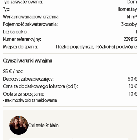
Typ zakwaterowania:
Dom
Typ:
Homestay
Wynajmowana powierzchnia:
14 m²
Pojemność zakwaterowania:
3 osoby
Liczba pokoi:
1
Numer referencyjny:
239813
Miejsca do spania:
1 Łóżko pojedyncze, 1 Łóżko(-a) podwójne
Czynsz i warunki wynajmu
25 € / noc
Depozyt zabezpieczający:
50 €
Cena za dodatkowego lokatora (od 1):
10 €
Opłata za sprzątanie:
10 €
- Brak możliwości zameldowania
Christele Et Alain