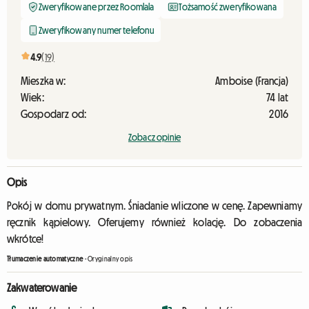
Zweryfikowane przez Roomlala
Tożsamość zweryfikowana
Zweryfikowany numer telefonu
4.9
(19)
Mieszka w:
Amboise (Francja)
Wiek:
74 lat
Gospodarz od:
2016
Zobacz opinie
Opis
Pokój w domu prywatnym. Śniadanie wliczone w cenę. Zapewniamy
ręcznik kąpielowy. Oferujemy również kolację. Do zobaczenia
wkrótce!
Tłumaczenie automatyczne
-
Oryginalny opis
Zakwaterowanie