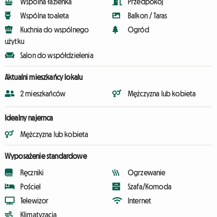
Wspólna łazienka
Przedpokój
Wspólna toaleta
Balkon / Taras
Kuchnia do wspólnego
Ogród
użytku
Salon do współdzielenia
Aktualni mieszkańcy lokalu
2 mieszkańców
Mężczyzna lub kobieta
Idealny najemca
Mężczyzna lub kobieta
Wyposażenie standardowe
Ręczniki
Ogrzewanie
Pościel
Szafa/Komoda
Telewizor
Internet
Klimatyzacja