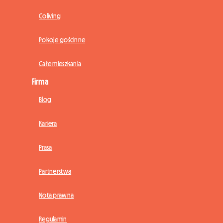
Coliving
Pokoje gościnne
Całe mieszkania
Firma
Blog
Kariera
Prasa
Partnerstwa
Nota prawna
Regulamin