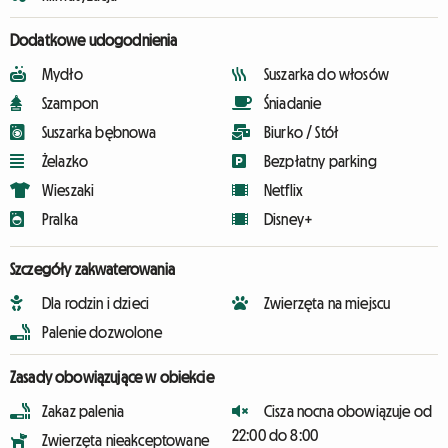
Dodatkowe udogodnienia
Mydło
Suszarka do włosów
Szampon
Śniadanie
Suszarka bębnowa
Biurko / Stół
Żelazko
Bezpłatny parking
Wieszaki
Netflix
Pralka
Disney+
Szczegóły zakwaterowania
Dla rodzin i dzieci
Zwierzęta na miejscu
Palenie dozwolone
Zasady obowiązujące w obiekcie
Zakaz palenia
Cisza nocna obowiązuje od
22:00 do 8:00
Zwierzęta nieakceptowane