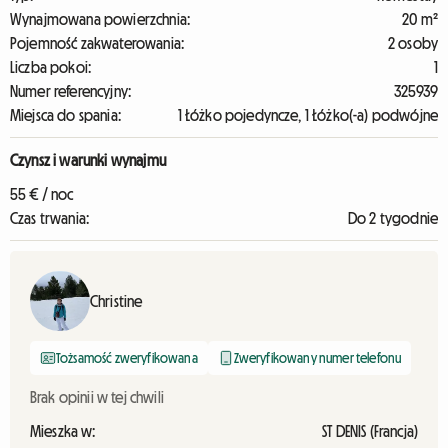
Wynajmowana powierzchnia:
20 m²
Pojemność zakwaterowania:
2 osoby
Liczba pokoi:
1
Numer referencyjny:
325939
Miejsca do spania:
1 Łóżko pojedyncze, 1 Łóżko(-a) podwójne
Czynsz i warunki wynajmu
55 € / noc
Czas trwania:
Do 2 tygodnie
Christine
Tożsamość zweryfikowana
Zweryfikowany numer telefonu
Brak opinii w tej chwili
Mieszka w:
ST DENIS (Francja)