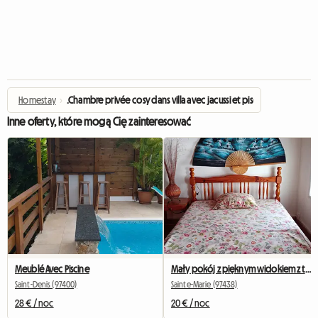
Homestay
›
.Chambre privée cosy dans villa avec jacussi et piscine
Inne oferty, które mogą Cię zainteresować
Meublé Avec Piscine
Mały pokój z pięknym widokiem z tarasu
Saint-Denis (97400)
Sainte-Marie (97438)
28 € / noc
20 € / noc