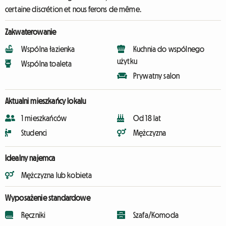
certaine discrétion et nous ferons de même.
Zakwaterowanie
Wspólna łazienka
Kuchnia do wspólnego
użytku
Wspólna toaleta
Prywatny salon
Aktualni mieszkańcy lokalu
1 mieszkańców
Od 18 lat
Studenci
Mężczyzna
Idealny najemca
Mężczyzna lub kobieta
Wyposażenie standardowe
Ręczniki
Szafa/Komoda