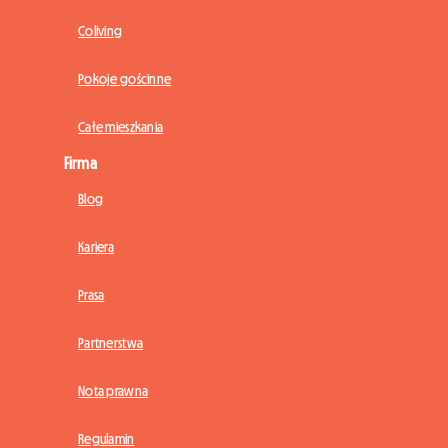
Coliving
Pokoje gościnne
Całe mieszkania
Firma
Blog
Kariera
Prasa
Partnerstwa
Nota prawna
Regulamin