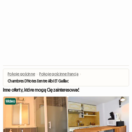
Pokoje gościnne
›
Pokoje gościnne Francja
›
Chambres D'Hotes Eentre AlbI ET Gaillac
Inne oferty, które mogą Cię zainteresować
Wideo