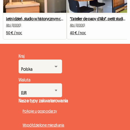
Letni dzień, studio w historycznym centrum ALBI
"L’atelier de papy d’Albi", petit studio très calme
Albi (81000)
Albi (81000)
50 € / noc
40 € / noc
Kraj
Waluta
Nasze typy zakwaterowania
Pokoje u gospodarzy
Współdzielone mieszkania