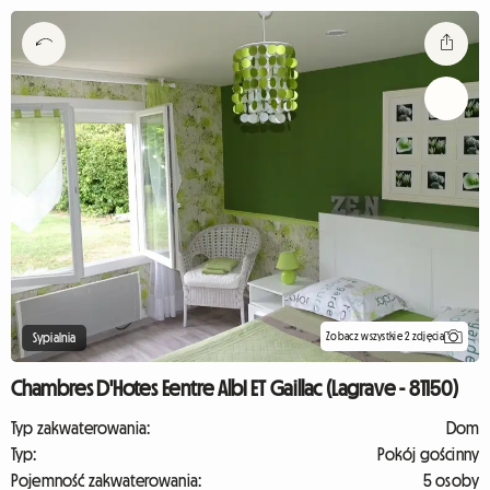
Zobacz wszystkie 2 zdjęcia
Sypialnia
Chambres D'Hotes Eentre AlbI ET Gaillac (Lagrave - 81150)
Typ zakwaterowania:
Dom
Typ:
Pokój gościnny
Pojemność zakwaterowania:
5 osoby