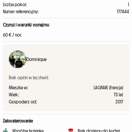
Liczba pokoi:
1
Numer referencyjny:
177844
Czynsz i warunki wynajmu
60 € / noc
Dominique
Brak opinii w tej chwili
Mieszka w:
LAGRAVE (Francja)
Wiek:
73 lat
Gospodarz od:
2017
Zakwaterowanie
Wspólna łazienka
Brak dostępu do kuchni