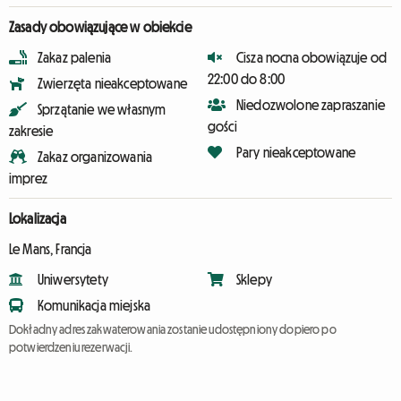
Zasady obowiązujące w obiekcie
Zakaz palenia
Cisza nocna obowiązuje od
22:00 do 8:00
Zwierzęta nieakceptowane
Niedozwolone zapraszanie
Sprzątanie we własnym
gości
zakresie
Pary nieakceptowane
Zakaz organizowania
imprez
Lokalizacja
Le Mans, Francja
Uniwersytety
Sklepy
Komunikacja miejska
Dokładny adres zakwaterowania zostanie udostępniony dopiero po
potwierdzeniu rezerwacji.