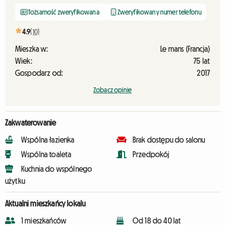
Tożsamość zweryfikowana
Zweryfikowany numer telefonu
4.9
(10)
Mieszka w:
Le mans (Francja)
Wiek:
75 lat
Gospodarz od:
2017
Zobacz opinie
Zakwaterowanie
Wspólna łazienka
Brak dostępu do salonu
Wspólna toaleta
Przedpokój
Kuchnia do wspólnego
użytku
Aktualni mieszkańcy lokalu
1 mieszkańców
Od 18 do 40 lat