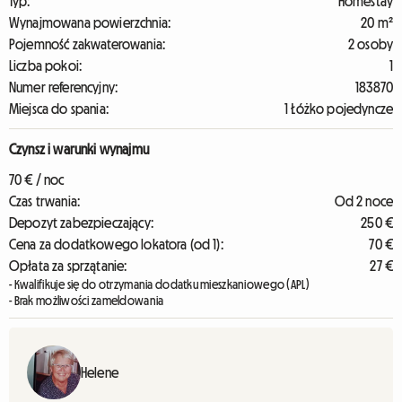
Typ:
Homestay
Wynajmowana powierzchnia:
20 m²
Pojemność zakwaterowania:
2 osoby
Liczba pokoi:
1
Numer referencyjny:
183870
Miejsca do spania:
1 Łóżko pojedyncze
Czynsz i warunki wynajmu
70 € / noc
Czas trwania:
Od 2 noce
Depozyt zabezpieczający:
250 €
Cena za dodatkowego lokatora (od 1):
70 €
Opłata za sprzątanie:
27 €
- Kwalifikuje się do otrzymania dodatku mieszkaniowego (APL)
- Brak możliwości zameldowania
Helene