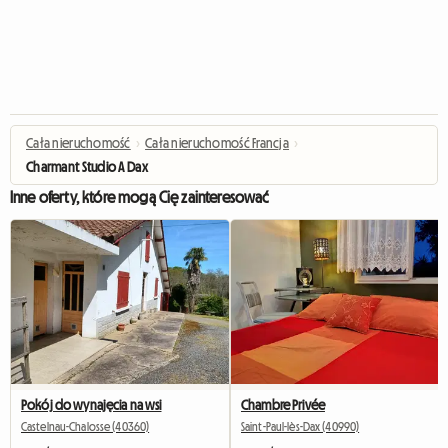
Cała nieruchomość
›
Cała nieruchomość Francja
›
Charmant Studio A Dax
Inne oferty, które mogą Cię zainteresować
Pokój do wynajęcia na wsi
Chambre Privée
Castelnau-Chalosse (40360)
Saint-Paul-lès-Dax (40990)