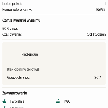
Liczba pokoi:
1
Numer referencyjny:
176988
Czynsz i warunki wynajmu
50 € / noc
Czas trwania:
Od 1 tydzień
Frederique
Brak opinii w tej chwili
Gospodarz od:
2017
Zakwaterowanie
1 Sypialnia
1 WC