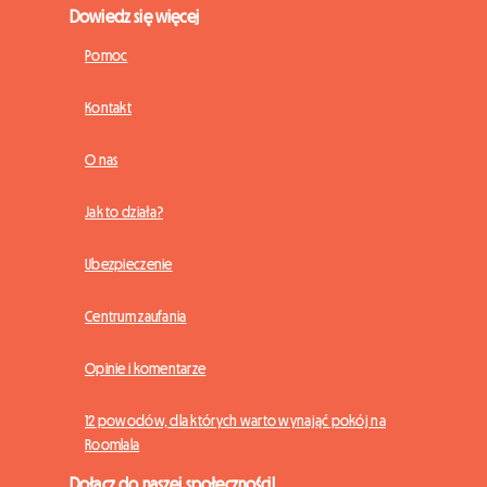
Dowiedz się więcej
Pomoc
Kontakt
O nas
Jak to działa?
Ubezpieczenie
Centrum zaufania
Opinie i komentarze
12 powodów, dla których warto wynająć pokój na
Roomlala
Dołącz do naszej społeczności!