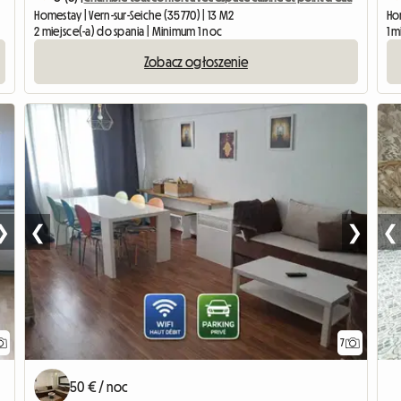
Homestay | Vern-sur-Seiche (35770) | 13 M2
Ho
2 miejsce(-a) do spania | Minimum 1 noc
1 m
Zobacz ogłoszenie
❯
❮
❯
❮
7
50 € / noc