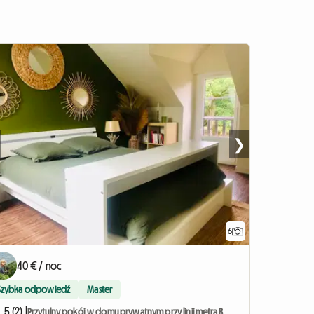
❯
6
40 € / noc
Szybka odpowiedź
Master
5 (2) |
Przytulny pokój w domu prywatnym przy linii metra B