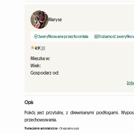
Maryse
Zweryfikowane przez Roomlala
Tożsamość zweryfik
4.9
(31)
Mieszka w:
Wiek:
Gospodarz od:
Zoba
Opis
Pokój jest przytulny, z drewnianymi podłogami. Wypos
przechowywania.
Tłumaczenie automatyczne
-
Oryginalny opis