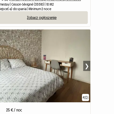
mestay | Cesson-Sévigné (35510) | 10 M2
iejsce(-a) do spania | Minimum 2 noce
Zobacz ogłoszenie
❯
4
25 € / noc