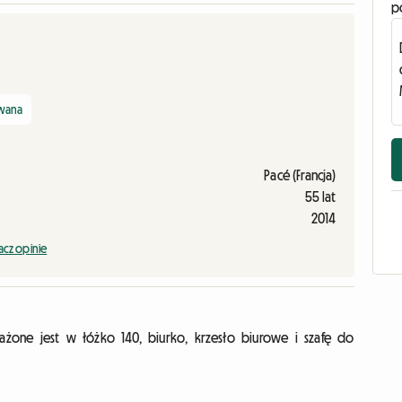
p
owana
Pacé (Francja)
55 lat
2014
cz opinie
ażone jest w łóżko 140, biurko, krzesło biurowe i szafę do