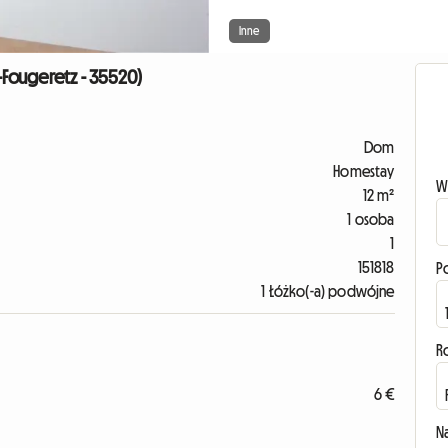
Inne
Fougeretz - 35520)
Dom
Homestay
W
12 m²
1 osoba
1
151818
P
1 Łóżko(-a) podwójne
R
6 €
N