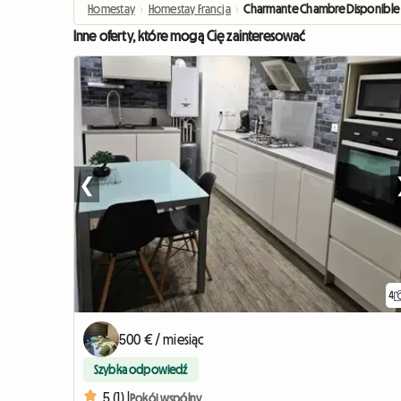
Homestay
›
Homestay Francja
›
Charmante Chambre Disponible
Inne oferty, które mogą Cię zainteresować
❮
4
500 € / miesiąc
Szybka odpowiedź
5 (1) |
Pokój wspólny