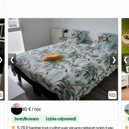
❯
❮
❯
❮
5
40 € / noc
Zweryfikowano
Szybka odpowiedź
5 (3) |
Chambre tout confort avec espace cuisine et point d eau