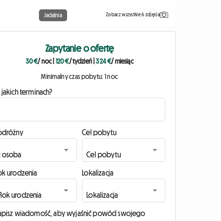
Zobacz wszystkie 6 zdjęcia
Jadalnia
Zapytanie o ofertę
30 €
/ noc
|
120 €
/ tydzień
|
324 €
/ miesiąc
Minimalny czas pobytu: 1 noc
 jakich terminach?
odróżny
Cel pobytu
ok urodzenia
Lokalizacja
apisz wiadomość, aby wyjaśnić powód swojego