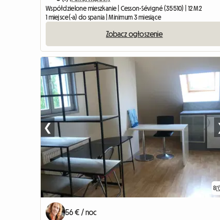
Współdzielone mieszkanie | Cesson-Sévigné (35510) | 12 M2
1 miejsce(-a) do spania | Minimum 3 miesiące
Zobacz ogłoszenie
❮
8
56 € / noc