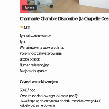
Sypialnia
Charmante Chambre Disponible (La Chapelle-Des-
4.9
31
Typ zakwaterowania:
Typ:
Wynajmowana powierzchnia:
Pojemność zakwaterowania:
Liczba pokoi:
Numer referencyjny:
Miejsca do spania:
Czynsz i warunki wynajmu
30 € / noc
Cena za dodatkowego lokatora (od 1):
- Kwalifikuje się do otrzymania dodatku mieszkaniowego (APL)
- Możliwość zameldowania