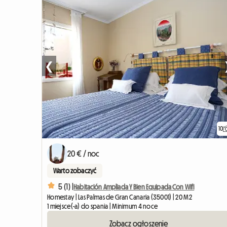
❮
10
20 € / noc
Warto zobaczyć
5 (1) |
Habitación Ampliada Y Bien Equipada Con Wifi
Homestay | Las Palmas de Gran Canaria (35001) | 20 M2
1 miejsce(-a) do spania | Minimum 4 noce
Zobacz ogłoszenie