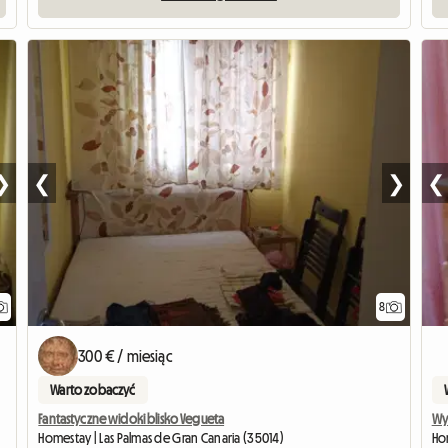
❯
❮
❯
❮
8
300 € / miesiąc
Warto zobaczyć
Fantastyczne widoki blisko Vegueta
Wyn
Homestay | Las Palmas de Gran Canaria (35014)
Hom