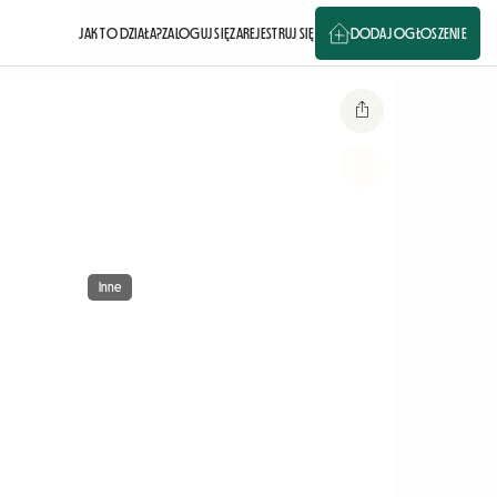
JAK TO DZIAŁA?
ZALOGUJ SIĘ
ZAREJESTRUJ SIĘ
DODAJ OGŁOSZENIE
Inne