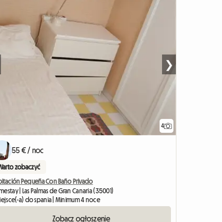
❯
4
55 € / noc
Warto zobaczyć
bitación Pequeña Con Baño Privado
mestay | Las Palmas de Gran Canaria (35001)
miejsce(-a) do spania | Minimum 4 noce
Zobacz ogłoszenie