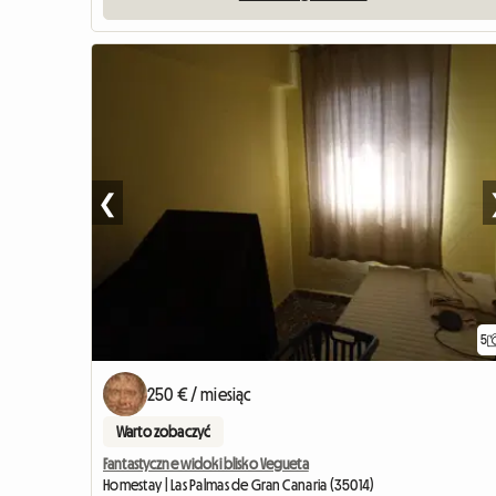
❮
5
250 € / miesiąc
Warto zobaczyć
Fantastyczne widoki blisko Vegueta
Homestay | Las Palmas de Gran Canaria (35014)