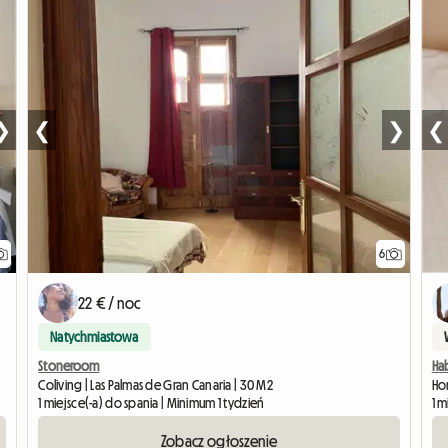
❯
❮
❯
❮
6
22 € / noc
Natychmiastowa
Stoneroom
Ha
Coliving | Las Palmas de Gran Canaria | 30 M2
Ho
1 miejsce(-a) do spania | Minimum 1 tydzień
1 
Zobacz ogłoszenie