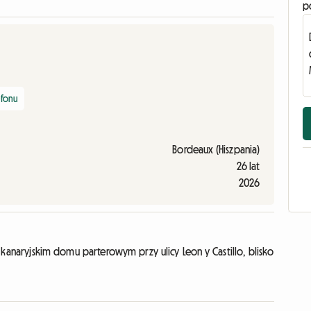
p
efonu
Bordeaux (Hiszpania)
26 lat
2026
anaryjskim domu parterowym przy ulicy Leon y Castillo, blisko