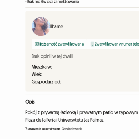
- Brak możliwości zameldowania
Ilhame
Tożsamość zweryfikowana
Zweryfikowany numer tel
Brak opinii w tej chwili
Mieszka w:
Wiek:
Gospodarz od:
Opis
Pokój z prywatną łazienką i prywatnym patio w typowym k
Plaza de la Feria i Uniwersytetu Las Palmas.
Tłumaczenie automatyczne
-
Oryginalny opis