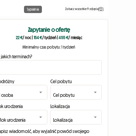
Zobacz wszystkie 9 zdjęcia
Sypialnia
Zapytanie o ofertę
22 €
/ noc
|
154 €
/ tydzień
|
455 €
/ miesiąc
Minimalny czas pobytu: 1 tydzień
 jakich terminach?
odróżny
Cel pobytu
ok urodzenia
Lokalizacja
apisz wiadomość, aby wyjaśnić powód swojego