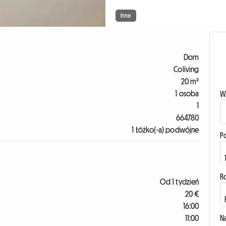
Inne
Dom
Coliving
20 m²
1 osoba
W
1
664780
1 Łóżko(-a) podwójne
P
R
Od 1 tydzień
20 €
16:00
11:00
N