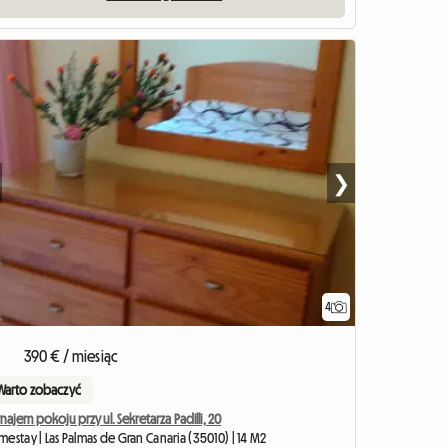
❯
4
390 € / miesiąc
Warto zobaczyć
ajem pokoju przy ul. Sekretarza Padilli, 20
estay | Las Palmas de Gran Canaria (35010) | 14 M2