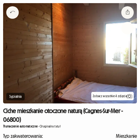
Zobacz wszystkie 4 zdjęcia
Sypialnia
Ciche mieszkanie otoczone naturą (Cagnes-Sur-Mer -
06800)
Tłumaczenie automatyczne
-
Oryginalny tytuł
Typ zakwaterowania:
Mieszkanie