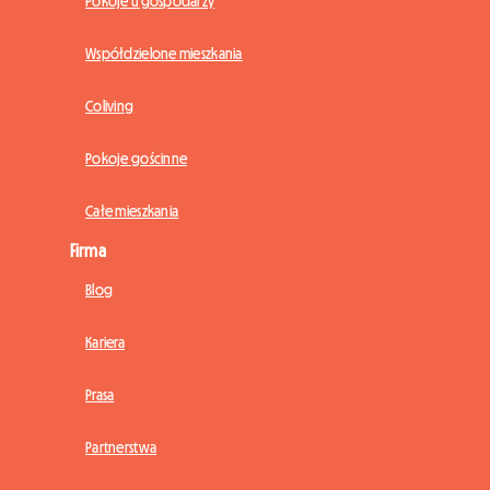
Pokoje u gospodarzy
Współdzielone mieszkania
Coliving
Pokoje gościnne
Całe mieszkania
Firma
Blog
Kariera
Prasa
Partnerstwa