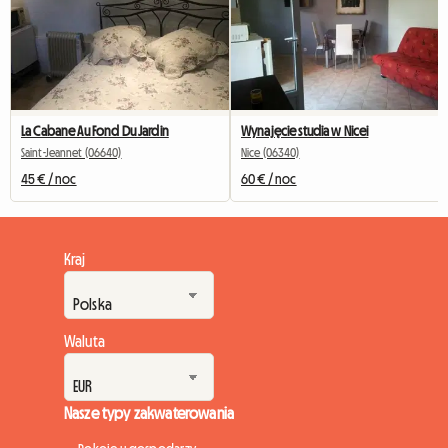
La Cabane Au Fond Du Jardin
Wynajęcie studia w Nicei
Saint-Jeannet (06640)
Nice (06340)
45 € / noc
60 € / noc
Kraj
Waluta
Nasze typy zakwaterowania