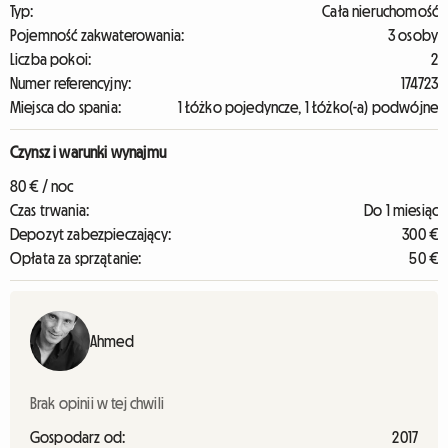
Typ:
Cała nieruchomość
Pojemność zakwaterowania:
3 osoby
Liczba pokoi:
2
Numer referencyjny:
174723
Miejsca do spania:
1 Łóżko pojedyncze, 1 Łóżko(-a) podwójne
Czynsz i warunki wynajmu
80 € / noc
Czas trwania:
Do 1 miesiąc
Depozyt zabezpieczający:
300 €
Opłata za sprzątanie:
50 €
Ahmed
Brak opinii w tej chwili
Gospodarz od:
2017