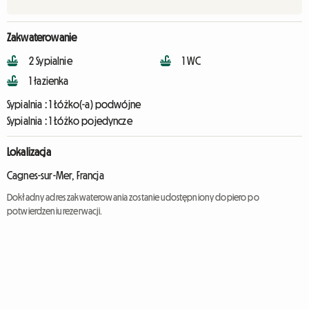
Zakwaterowanie
2 Sypialnie
1 WC
1 łazienka
Sypialnia :
1 Łóżko(-a) podwójne
Sypialnia :
1 Łóżko pojedyncze
Lokalizacja
Cagnes-sur-Mer, Francja
Dokładny adres zakwaterowania zostanie udostępniony dopiero po
potwierdzeniu rezerwacji.