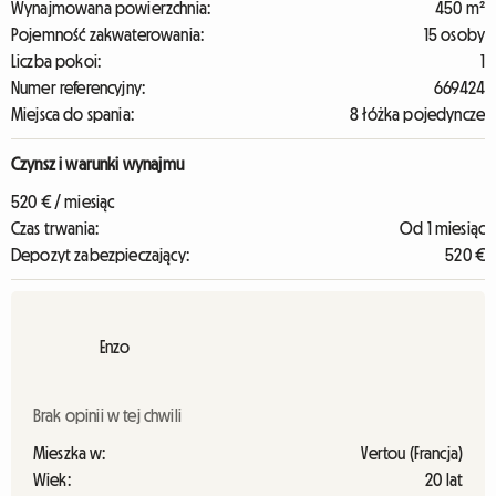
Wynajmowana powierzchnia:
450 m²
Pojemność zakwaterowania:
15 osoby
Liczba pokoi:
1
Numer referencyjny:
669424
Miejsca do spania:
8 łóżka pojedyncze
Czynsz i warunki wynajmu
520 € / miesiąc
Czas trwania:
Od 1 miesiąc
Depozyt zabezpieczający:
520 €
Enzo
Brak opinii w tej chwili
Mieszka w:
Vertou (Francja)
Wiek:
20 lat