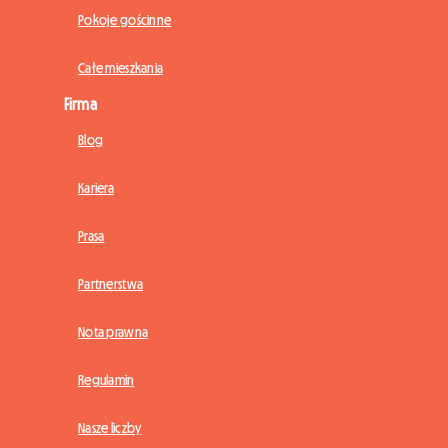
Pokoje gościnne
Całe mieszkania
Firma
Blog
Kariera
Prasa
Partnerstwa
Nota prawna
Regulamin
Nasze liczby