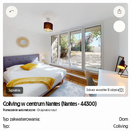
Zobacz wszystkie 12 zdjęcia
Sypialnia
Coliving w centrum Nantes (Nantes - 44300)
Tłumaczenie automatyczne
-
Oryginalny tytuł
Typ zakwaterowania:
Dom
Typ:
Coliving