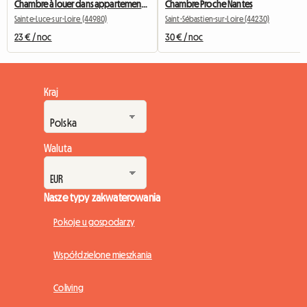
Chambre à louer dans appartement partagé
Chambre Proche Nantes
Sainte-Luce-sur-Loire (44980)
Saint-Sébastien-sur-Loire (44230)
23 € / noc
30 € / noc
Kraj
Waluta
Nasze typy zakwaterowania
Pokoje u gospodarzy
Współdzielone mieszkania
Coliving