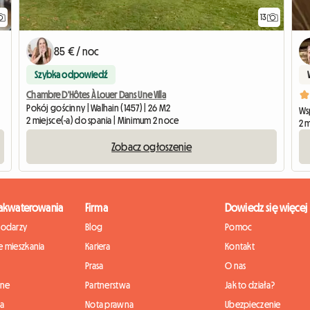
13
85 € / noc
Szybka odpowiedź
Chambre D'Hôtes À Louer Dans Une Villa
Pokój gościnny | Walhain (1457) | 26 M2
Ws
2 miejsce(-a) do spania | Minimum 2 noce
2 m
Zobacz ogłoszenie
zakwaterowania
Firma
Dowiedz się więcej
podarzy
Blog
Pomoc
 mieszkania
Kariera
Kontakt
Prasa
O nas
nne
Partnerstwa
Jak to działa?
ia
Nota prawna
Ubezpieczenie