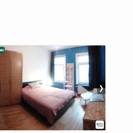
deo
❯
9