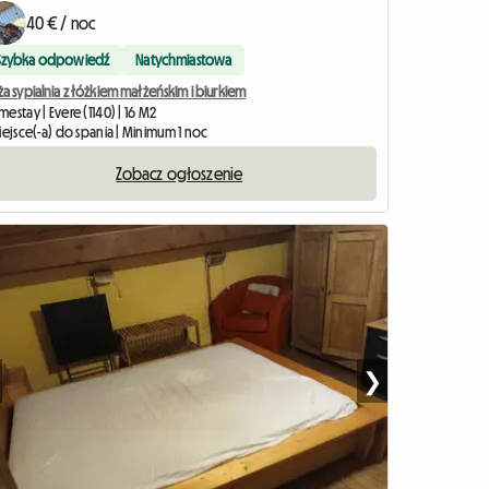
40 € / noc
Szybka odpowiedź
Natychmiastowa
a sypialnia z łóżkiem małżeńskim i biurkiem
estay | Evere (1140) | 16 M2
iejsce(-a) do spania | Minimum 1 noc
Zobacz ogłoszenie
❯