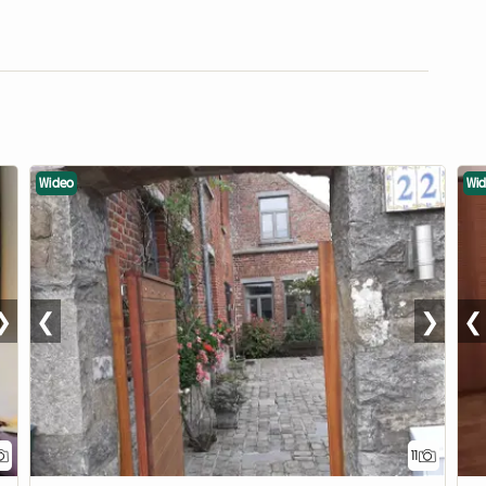
Wideo
Wi
❯
❮
❯
❮
11