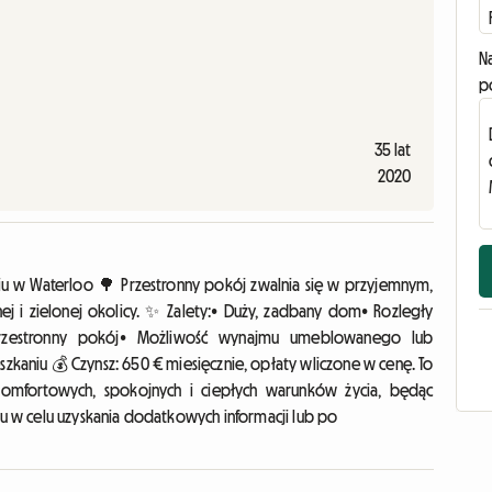
N
p
35 lat
2020
u w Waterloo 🌳 Przestronny pokój zwalnia się w przyjemnym,
i zielonej okolicy. ✨ Zalety:• Duży, zadbany dom• Rozległy
Przestronny pokój• Możliwość wynajmu umeblowanego lub
aniu 💰 Czynsz: 650 € miesięcznie, opłaty wliczone w cenę. To
 komfortowych, spokojnych i ciepłych warunków życia, będąc
u w celu uzyskania dodatkowych informacji lub po