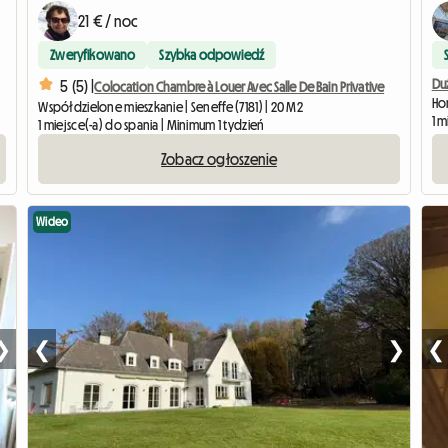
21 € / noc
Zweryfikowano
Szybka odpowiedź
Duż
5 (5) |
Colocation Chambre à Louer Avec Salle De Bain Privative
Hom
Współdzielone mieszkanie | Seneffe (7181) | 20 M2
1 m
1 miejsce(-a) do spania | Minimum 1 tydzień
Zobacz ogłoszenie
Wideo
❯
❮
❯
❮