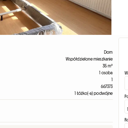
Dom
Współdzielone mieszkanie
35 m²
1 osoba
W
1
667373
1 Łóżko(-a) podwójne
P
R