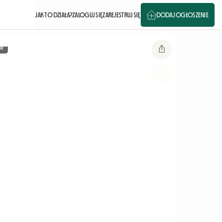
JAK TO DZIAŁA?
ZALOGUJ SIĘ
ZAREJESTRUJ SIĘ
DODAJ OGŁOSZENIE
ia