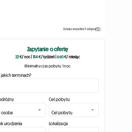
Zobacz wszystkie 3 zdjęcia
Zapytanie o ofertę
22 €
/ noc
|
154 €
/ tydzień
|
660 €
/ miesiąc
Minimalny czas pobytu: 1 noc
 jakich terminach?
odróżny
Cel pobytu
ok urodzenia
Lokalizacja