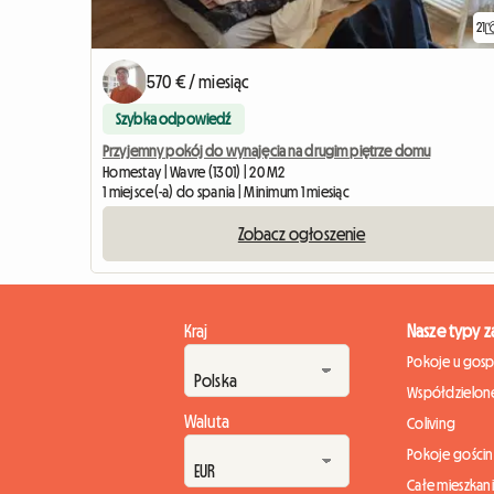
21
570 € / miesiąc
Szybka odpowiedź
Przyjemny pokój do wynajęcia na drugim piętrze domu
Homestay | Wavre (1301) | 20 M2
1 miejsce(-a) do spania | Minimum 1 miesiąc
Zobacz ogłoszenie
Kraj
Nasze typy 
Pokoje u gos
Współdzielone
Waluta
Coliving
Pokoje gości
Całe mieszkan