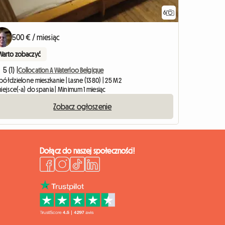
6
500 € / miesiąc
Warto zobaczyć
5 (1) |
Collocation A Waterloo Belgique
półdzielone mieszkanie | Lasne (1380) | 25 M2
iejsce(-a) do spania | Minimum 1 miesiąc
Zobacz ogłoszenie
Dołącz do naszej społeczności!