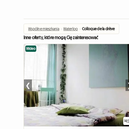
Wspólne mieszkania
›
Waterloo
›
Colloque de la drève
Inne oferty, które mogą Cię zainteresować
Wideo
❮
14