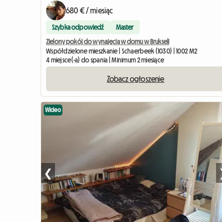
680 € / miesiąc
Szybka odpowiedź
Master
Zielony pokój do wynajęcia w domu w Brukseli
Współdzielone mieszkanie | Schaerbeek (1030) | 1002 M2
4 miejsce(-a) do spania | Minimum 2 miesiące
Zobacz ogłoszenie
Wideo
❮