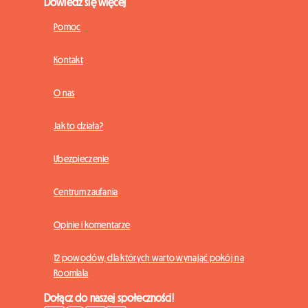
Dowiedz się więcej
Pomoc
Kontakt
O nas
Jak to działa?
Ubezpieczenie
Centrum zaufania
Opinie i komentarze
12 powodów, dla których warto wynająć pokój na
Roomlala
Dołącz do naszej społeczności!