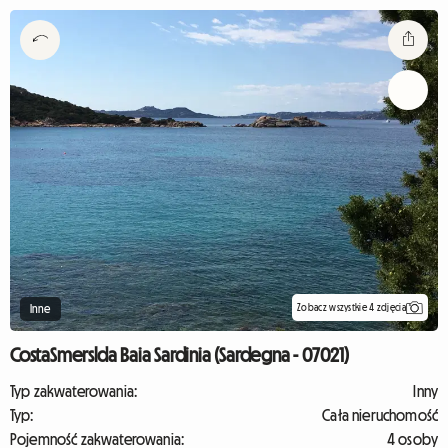
Zobacz wszystkie 4 zdjęcia
Inne
CostaSmerslda Baia Sardinia (Sardegna - 07021)
Typ zakwaterowania:
Inny
Typ:
Cała nieruchomość
Pojemność zakwaterowania:
4 osoby