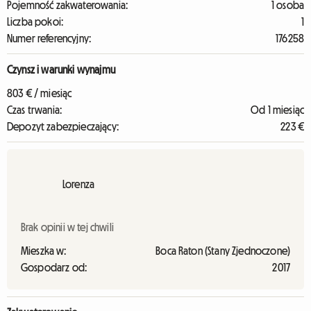
Pojemność zakwaterowania:
1 osoba
Liczba pokoi:
1
Numer referencyjny:
176258
Czynsz i warunki wynajmu
803 € / miesiąc
Czas trwania:
Od 1 miesiąc
Depozyt zabezpieczający:
223 €
Lorenza
Brak opinii w tej chwili
Mieszka w:
Boca Raton (Stany Zjednoczone)
Gospodarz od:
2017