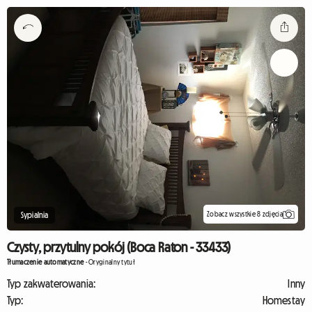
Zobacz wszystkie 8 zdjęcia
Sypialnia
Czysty, przytulny pokój (Boca Raton - 33433)
Tłumaczenie automatyczne
-
Oryginalny tytuł
Typ zakwaterowania:
Inny
Typ:
Homestay