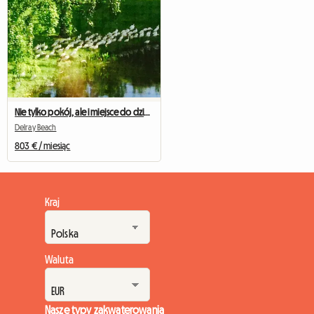
Nie tylko pokój, ale i miejsce do dzielenia się swoim domem!
Delray Beach
803 € / miesiąc
Kraj
Waluta
Nasze typy zakwaterowania