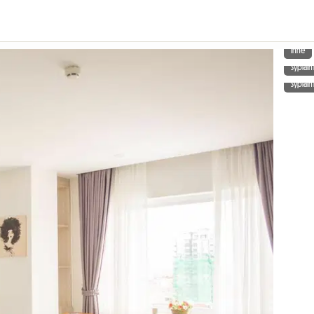
Inne
Sypialn
Sypialn