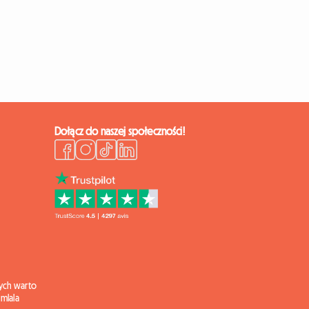
Dołącz do naszej społeczności!
ych warto
mlala