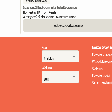
Warto zobaczyć
Spacious 2 Bedroom in La Belle Residence
Homestay | Phnom Penh
4 miejsce(-a) do spania | Minimum 1 noc
Zobacz ogłoszenie
Kraj
Nasze typy 
Pokoje u gos
Współdzielone
Waluta
Coliving
Pokoje gości
Całe mieszkan