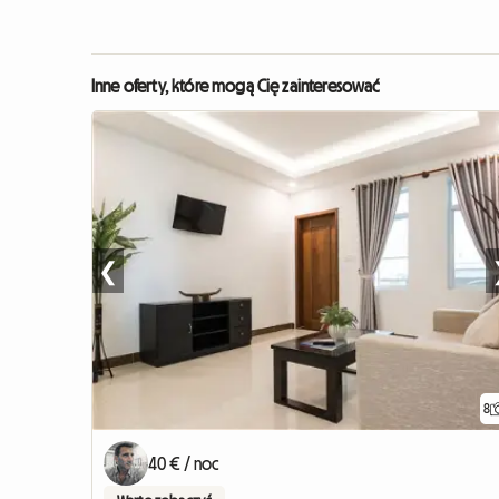
Inne oferty, które mogą Cię zainteresować
❮
8
40 € / noc