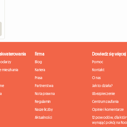
zakwaterowania
Firma
Dowiedz się więcej
podarzy
Blog
Pomoc
 mieszkania
Kariera
Kontakt
Prasa
O nas
nne
Partnerstwa
Jak to działa?
ia
Nota prawna
Ubezpieczenie
Regulamin
Centrum zaufania
Nasze liczby
Opinie i komentarze
Aktualności
12 powodów, dla któr
wynająć pokój na Roo