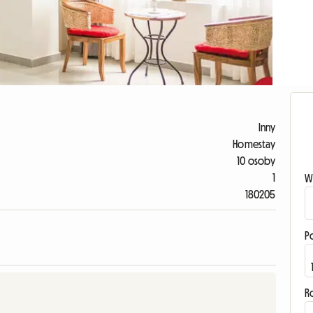
Inny
Homestay
10 osoby
1
W
180205
P
R