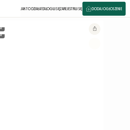
JAK TO DZIAŁA?
ZALOGUJ SIĘ
ZAREJESTRUJ SIĘ
DODAJ OGŁOSZENIE
ia
ia