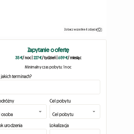
Zobacz wszystkie 4 zdjęcia
Zapytanie o ofertę
35 €
/ noc
|
227 €
/ tydzień
|
659 €
/ miesiąc
Minimalny czas pobytu: 1 noc
 jakich terminach?
odróżny
Cel pobytu
ok urodzenia
Lokalizacja