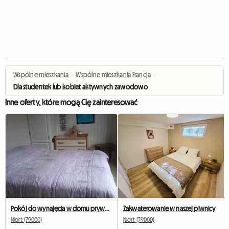
Wspólne mieszkania
›
Wspólne mieszkania Francja
›
Dla studentek lub kobiet aktywnych zawodowo
Inne oferty, które mogą Cię zainteresować
Pokój do wynajęcia w domu prywatnym
Zakwaterowanie w naszej piwnicy
Niort (79000)
Niort (79000)