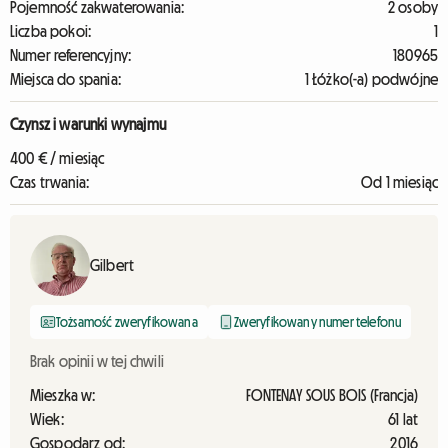
Pojemność zakwaterowania:
2 osoby
Liczba pokoi:
1
Numer referencyjny:
180965
Miejsca do spania:
1 Łóżko(-a) podwójne
Czynsz i warunki wynajmu
400 € / miesiąc
Czas trwania:
Od 1 miesiąc
Gilbert
Tożsamość zweryfikowana
Zweryfikowany numer telefonu
Brak opinii w tej chwili
Mieszka w:
FONTENAY SOUS BOIS (Francja)
Wiek:
61 lat
Gospodarz od:
2016