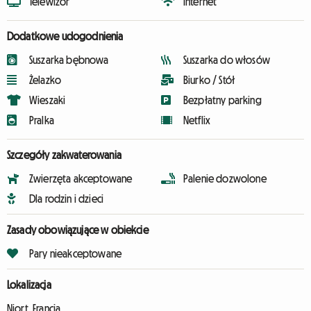
Telewizor
Internet
Dodatkowe udogodnienia
Suszarka bębnowa
Suszarka do włosów
Żelazko
Biurko / Stół
Wieszaki
Bezpłatny parking
Pralka
Netflix
Szczegóły zakwaterowania
Zwierzęta akceptowane
Palenie dozwolone
Dla rodzin i dzieci
Zasady obowiązujące w obiekcie
Pary nieakceptowane
Lokalizacja
Niort, Francja