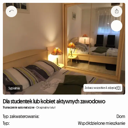
Zobacz wszystkie 4 zdjęcia
Sypialnia
Dla studentek lub kobiet aktywnych zawodowo
Tłumaczenie automatyczne
-
Oryginalny tytuł
Typ zakwaterowania:
Dom
Typ:
Współdzielone mieszkanie