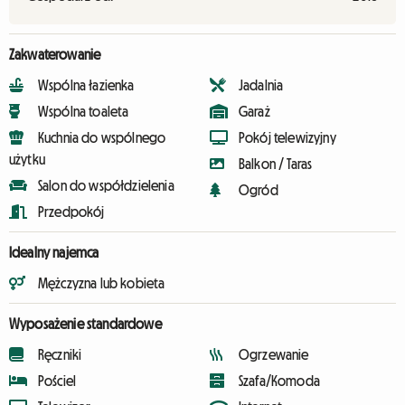
Zakwaterowanie
Wspólna łazienka
Jadalnia
Wspólna toaleta
Garaż
Kuchnia do wspólnego
Pokój telewizyjny
użytku
Balkon / Taras
Salon do współdzielenia
Ogród
Przedpokój
Idealny najemca
Mężczyzna lub kobieta
Wyposażenie standardowe
Ręczniki
Ogrzewanie
Pościel
Szafa/Komoda