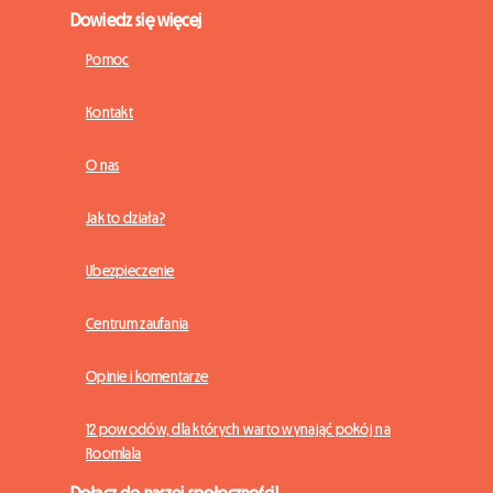
Dowiedz się więcej
Pomoc
Kontakt
O nas
Jak to działa?
Ubezpieczenie
Centrum zaufania
Opinie i komentarze
12 powodów, dla których warto wynająć pokój na
Roomlala
Dołącz do naszej społeczności!