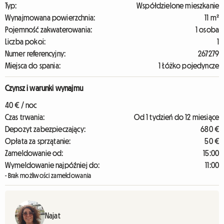
Typ:
Współdzielone mieszkanie
Wynajmowana powierzchnia:
11 m²
Pojemność zakwaterowania:
1 osoba
Liczba pokoi:
1
Numer referencyjny:
267279
Miejsca do spania:
1 Łóżko pojedyncze
Czynsz i warunki wynajmu
40 € / noc
Czas trwania:
Od 1 tydzień do 12 miesiące
Depozyt zabezpieczający:
680 €
Opłata za sprzątanie:
50 €
Zameldowanie od:
15:00
Wymeldowanie najpóźniej do:
11:00
- Brak możliwości zameldowania
Najat