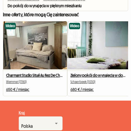
Do pokój do wynajęcia w pięknym mieszkaniu
Inne oferty, które mogą Cię zainteresować
Wideo
Wideo
Charmant Studio Situé Au Rez De Chaussée
Zielony pokój do wynajęcia w domu w Brukseli
Wemmel (1780)
Schaerbeek (1030)
650 € / miesiąc
680 € / miesiąc
Kraj