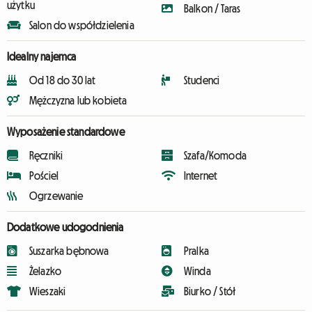
użytku
Balkon / Taras
Salon do współdzielenia
Idealny najemca
Od 18 do 30 lat
Studenci
Mężczyzna lub kobieta
Wyposażenie standardowe
Ręczniki
Szafa/Komoda
Pościel
Internet
Ogrzewanie
Dodatkowe udogodnienia
Suszarka bębnowa
Pralka
Żelazko
Winda
Wieszaki
Biurko / Stół