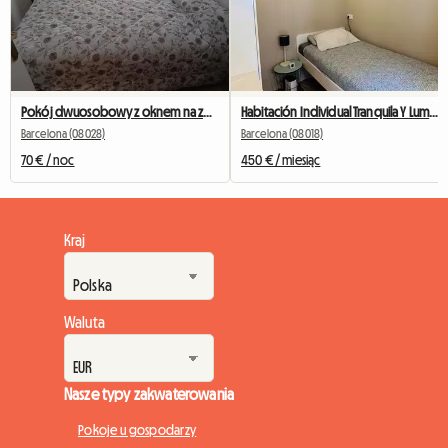
Pokój dwuosobowy z oknem na zewnątrz naprzeciwko Camp Nou
Habitación Individual Tranquila Y Luminosa
Barcelona (08028)
Barcelona (08018)
70 € / noc
450 € / miesiąc
Kraj
Waluta
Nasze typy zakwaterowania
Pokoje u gospodarzy