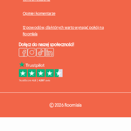
Opinie i komentarze
12 powodów, dla których warto wynająć pokój na
Roomlala
Dołącz do naszej społeczności!
© 2026 Roomlala