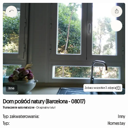
Zobacz wszystkie 3 zdjęcia
Inne
Dom pośród natury (Barcelona - 08017)
Tłumaczenie automatyczne
-
Oryginalny tytuł
Typ zakwaterowania:
Inny
Typ:
Homestay