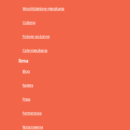
Współdzielone mieszkania
Coliving
Pokoje gościnne
Całe mieszkania
Firma
Blog
Kariera
Prasa
Partnerstwa
Nota prawna