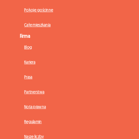
Pokoje gościnne
Całe mieszkania
Firma
Blog
Kariera
Prasa
Partnerstwa
Nota prawna
Regulamin
Nasze liczby