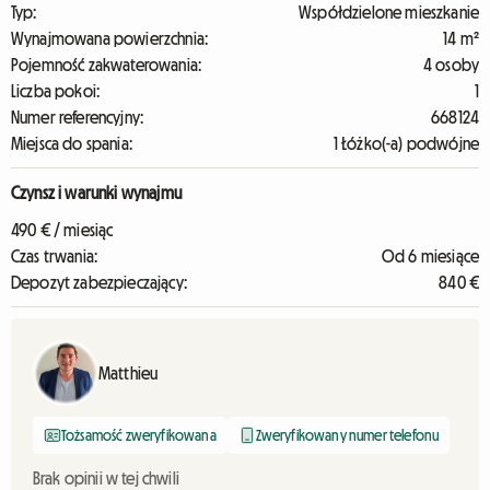
Typ:
Współdzielone mieszkanie
Wynajmowana powierzchnia:
14 m²
Pojemność zakwaterowania:
4 osoby
Liczba pokoi:
1
Numer referencyjny:
668124
Miejsca do spania:
1 Łóżko(-a) podwójne
Czynsz i warunki wynajmu
490 € / miesiąc
Czas trwania:
Od 6 miesiące
Depozyt zabezpieczający:
840 €
Matthieu
Tożsamość zweryfikowana
Zweryfikowany numer telefonu
Brak opinii w tej chwili