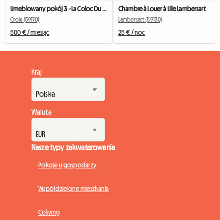
Umeblowany pokój 3 - La Coloc Du Fresnoy
Chambre à Louer à Lille Lambersart
Croix (59170)
Lambersart (59130)
500 € / miesiąc
25 € / noc
Kraj
Waluta
Nasze typy zakwaterowania
Pokoje u gospodarzy
Współdzielone mieszkania
Coliving