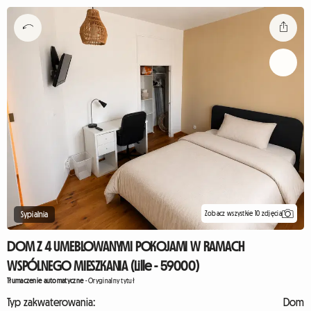
Zobacz wszystkie 10 zdjęcia
Sypialnia
DOM Z 4 UMEBLOWANYMI POKOJAMI W RAMACH
WSPÓLNEGO MIESZKANIA (Lille - 59000)
Tłumaczenie automatyczne
-
Oryginalny tytuł
Typ zakwaterowania:
Dom