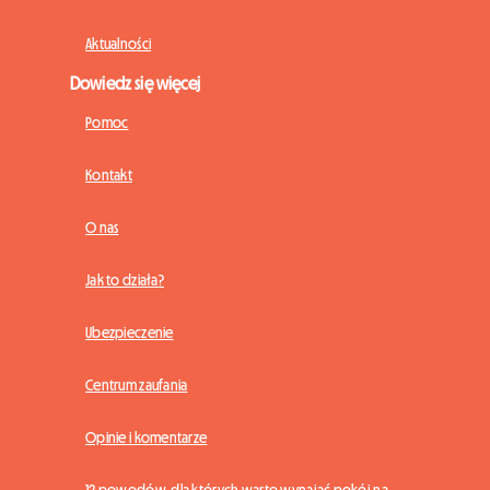
Aktualności
Dowiedz się więcej
Pomoc
Kontakt
O nas
Jak to działa?
Ubezpieczenie
Centrum zaufania
Opinie i komentarze
12 powodów, dla których warto wynająć pokój na