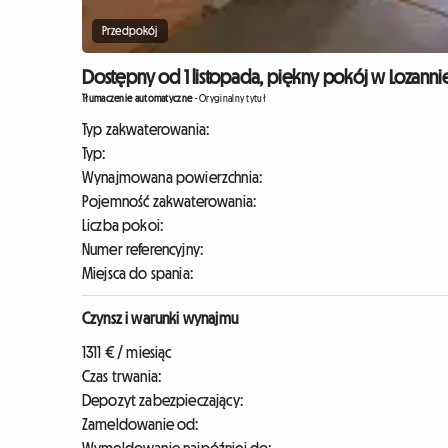
Przedpokój
Dostępny od 1 listopada, piękny pokój w Lozannie 
Tłumaczenie automatyczne
-
Oryginalny tytuł
Typ zakwaterowania:
Typ:
Wynajmowana powierzchnia:
Pojemność zakwaterowania:
Liczba pokoi:
Numer referencyjny:
Miejsca do spania:
Czynsz i warunki wynajmu
1311 € / miesiąc
Czas trwania:
Depozyt zabezpieczający:
Zameldowanie od: