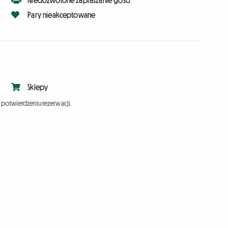
Niedozwolone zapraszanie gości
Pary nieakceptowane
Sklepy
potwierdzeniu rezerwacji.