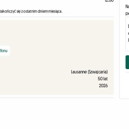
12:00
N
zakończyć się z ostatnim dniem miesiąca.
p
efonu
Lausanne (Szwajcaria)
50 lat
2026