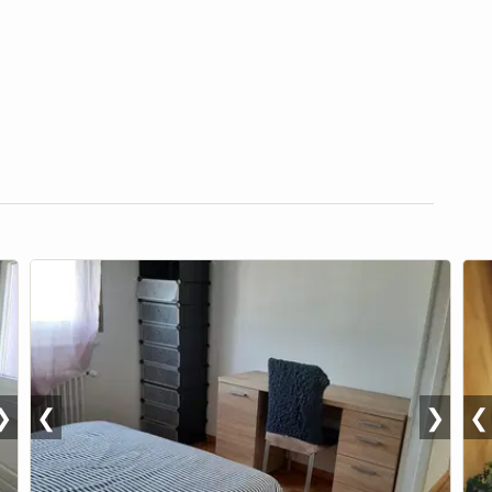
❯
❮
❯
❮