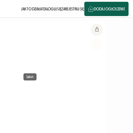
JAK TO DZIAŁA?
ZALOGUJ SIĘ
ZAREJESTRUJ SIĘ
DODAJ OGŁOSZENIE
Salon