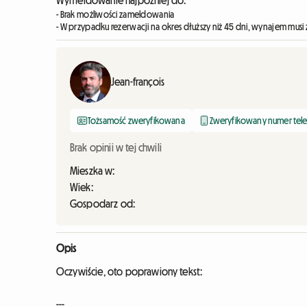
Wymeldowanie najpóźniej do:
- Brak możliwości zameldowania
- W przypadku rezerwacji na okres dłuższy niż 45 dni, wynajem musi 
Jean-françois
Tożsamość zweryfikowana
Zweryfikowany numer tel
Brak opinii w tej chwili
Mieszka w:
Wiek:
Gospodarz od:
Opis
Oczywiście, oto poprawiony tekst:
---