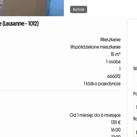
Kuchnia
(Lausanne - 1012)
Mieszkanie
Współdzielone mieszkanie
15 m²
1 osoba
W
1
666012
1 Łóżko pojedyncze
P
Od 1 miesiąc do 6 miesiące
R
1311 €
16:00