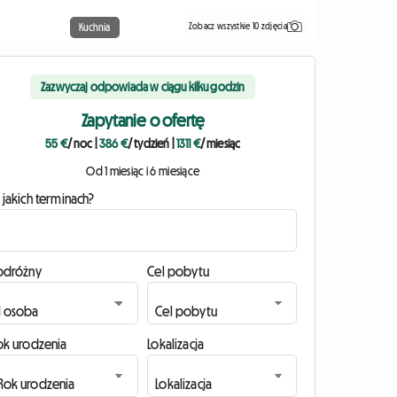
Zobacz wszystkie 10 zdjęcia
Kuchnia
Zazwyczaj odpowiada w ciągu kilku godzin
Zapytanie o ofertę
55 €
/ noc
|
386 €
/ tydzień
|
1311 €
/ miesiąc
Od 1 miesiąc i 6 miesiące
 jakich terminach?
odróżny
Cel pobytu
ok urodzenia
Lokalizacja