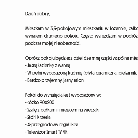
Dzień dobry,
Mieszkam w 3,5-pokojowym mieszkaniu w Lozannie, całk
wynajem drugiego pokoju. Często wyjeżdżam w podróże 
podczas mojej nieobecności.
Oprócz pokoju będziesz dzielić ze mną części wspólne mies
- Jasną łazienkę z wanną
- W pełni wyposażoną kuchnię (płyta ceramiczna, piekarni
- Bardzo przyjemny, jasny salon
Pokój do wynajęcia jest wyposażony w:
- Łóżko 90x200
- Szafę z półkami i miejscem na wieszaki
- Stół i krzesła
- 4-przegrodowy regał Ikea
- Telewizor Smart TV 4K