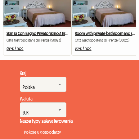
Stanza Con Bagno Privato Vicino A Firenze
Room with private bathroom and separate entrance
Città Metropolitana di Firenze (50023)
Città Metropolitana di Firenze (50023)
69 € / noc
70 € / noc
Kraj
Waluta
Nasze typy zakwaterowania
Pokoje u gospodarzy