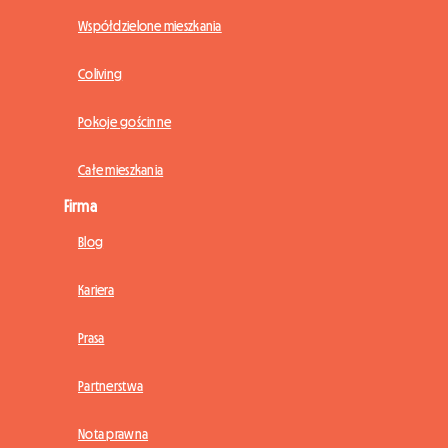
Współdzielone mieszkania
Coliving
Pokoje gościnne
Całe mieszkania
Firma
Blog
Kariera
Prasa
Partnerstwa
Nota prawna