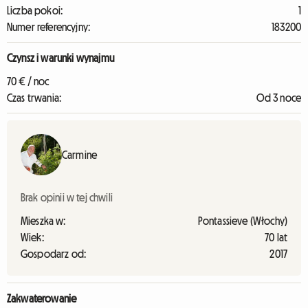
Liczba pokoi:
1
Numer referencyjny:
183200
Czynsz i warunki wynajmu
70 € / noc
Czas trwania:
Od 3 noce
Carmine
Brak opinii w tej chwili
Mieszka w:
Pontassieve (Włochy)
Wiek:
70 lat
Gospodarz od:
2017
Zakwaterowanie