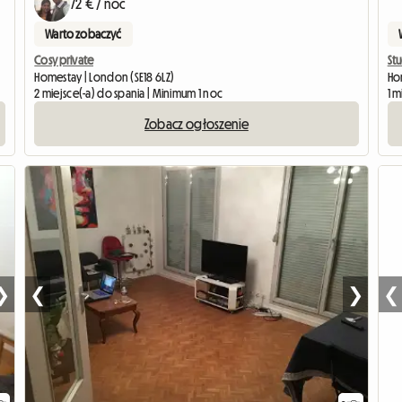
72 € / noc
Warto zobaczyć
Cosy private
St
Homestay | London (SE18 6LZ)
Ho
2 miejsce(-a) do spania | Minimum 1 noc
1 m
Zobacz ogłoszenie
❯
❮
❯
❮