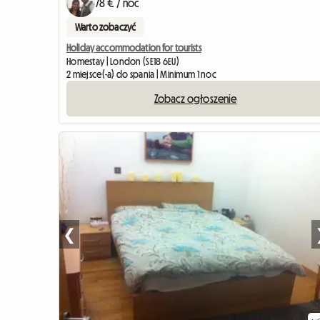
78 € / noc
Warto zobaczyć
Holiday accommodation for tourists
Homestay | London (SE18 6EU)
2 miejsce(-a) do spania | Minimum 1 noc
Zobacz ogłoszenie
❮