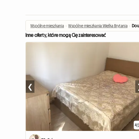
Wspólne mieszkania
›
Wspólne mieszkania Wielka Brytania
›
Dou
Inne oferty, które mogą Cię zainteresować
❮
4