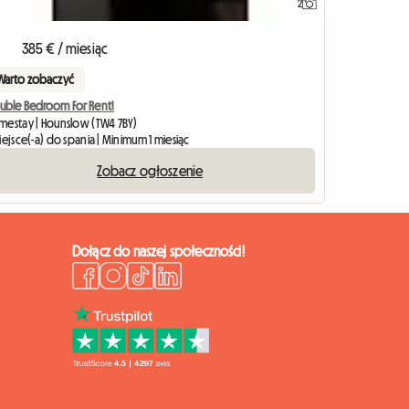
2
Zobacz ogłosz
385 € / miesiąc
Warto zobaczyć
uble Bedroom For Rent!
mestay | Hounslow (TW4 7BY)
iejsce(-a) do spania | Minimum 1 miesiąc
Zobacz ogłoszenie
Dołącz do naszej społeczności!