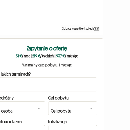
Zobacz wszystkie 4 zdjęcia
Zapytanie o ofertę
31 €
/ noc
|
219 €
/ tydzień
|
937 €
/ miesiąc
Minimalny czas pobytu: 1 miesiąc
 jakich terminach?
odróżny
Cel pobytu
ok urodzenia
Lokalizacja