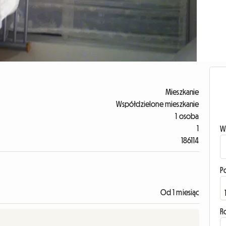
Mieszkanie
Współdzielone mieszkanie
1 osoba
1
W
186114
P
Od 1 miesiąc
R