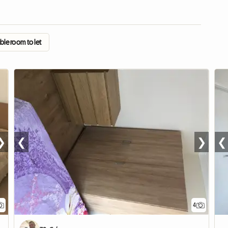
ble room to let
❯
❮
❯
❮
4