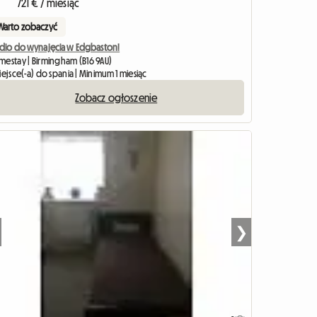
721 € / miesiąc
Warto zobaczyć
udio do wynajęcia w Edgbaston!
mestay | Birmingham (B16 9AU)
iejsce(-a) do spania | Minimum 1 miesiąc
Zobacz ogłoszenie
❯