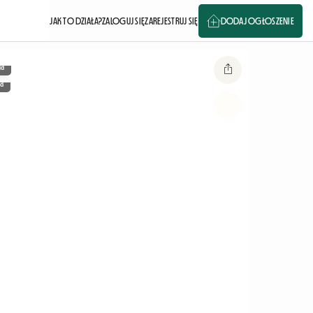
JAK TO DZIAŁA?
ZALOGUJ SIĘ
ZAREJESTRUJ SIĘ
DODAJ OGŁOSZENIE
ia
a