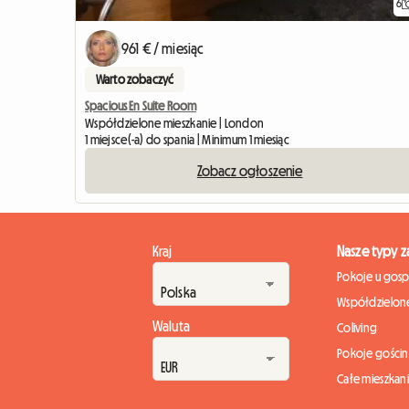
6
961 € / miesiąc
Warto zobaczyć
Spacious En Suite Room
Współdzielone mieszkanie | London
1 miejsce(-a) do spania | Minimum 1 miesiąc
Zobacz ogłoszenie
Kraj
Nasze typy 
Pokoje u gos
Współdzielone
Waluta
Coliving
Pokoje gości
Całe mieszkan