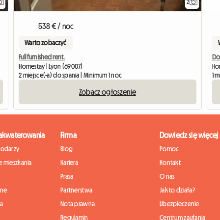
2
538 € / noc
Warto zobaczyć
Do
Full furnished rent.
Ho
Homestay | Lyon (69007)
1 m
2 miejsce(-a) do spania | Minimum 1 noc
Zobacz ogłoszenie
zakwaterowania
Firma
Dowiedz się więcej
podarzy
Blog
Pomoc
 mieszkania
Kariera
Kontakt
Prasa
O nas
nne
Partnerstwa
Jak to działa?
ia
Nota prawna
Ubezpieczenie
Regulamin
Centrum zaufania