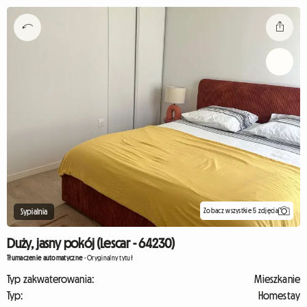
Zobacz wszystkie 5 zdjęcia
Sypialnia
Duży, jasny pokój (Lescar - 64230)
Tłumaczenie automatyczne
-
Oryginalny tytuł
Typ zakwaterowania:
Mieszkanie
Typ:
Homestay