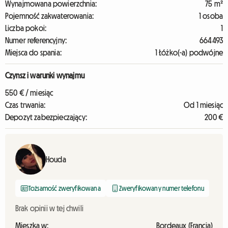
Wynajmowana powierzchnia:
75 m²
Pojemność zakwaterowania:
1 osoba
Liczba pokoi:
1
Numer referencyjny:
664493
Miejsca do spania:
1 Łóżko(-a) podwójne
Czynsz i warunki wynajmu
550 € / miesiąc
Czas trwania:
Od 1 miesiąc
Depozyt zabezpieczający:
200 €
Houda
Tożsamość zweryfikowana
Zweryfikowany numer telefonu
Brak opinii w tej chwili
Mieszka w:
Bordeaux (Francja)