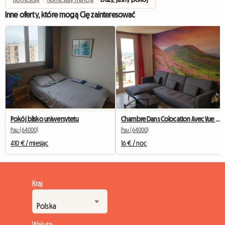
Inne oferty, które mogą Cię zainteresować
Pokój blisko uniwersytetu
Chambre Dans Colocation Avec Vue Sur Les Pyrénées à PAU
Pau (64000)
Pau (64000)
410 € / miesiąc
16 € / noc
Kraj
Waluta