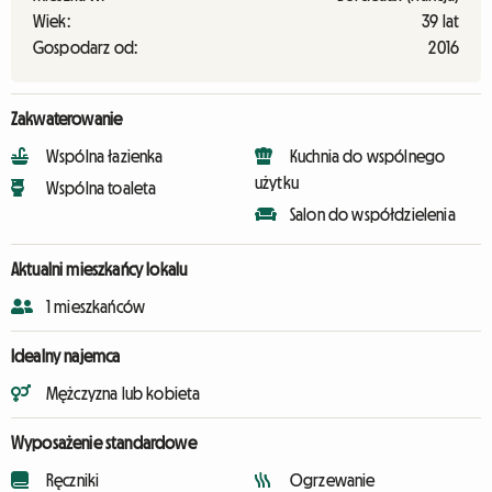
Wiek:
39 lat
Gospodarz od:
2016
Zakwaterowanie
Wspólna łazienka
Kuchnia do wspólnego
użytku
Wspólna toaleta
Salon do współdzielenia
Aktualni mieszkańcy lokalu
1 mieszkańców
Idealny najemca
Mężczyzna lub kobieta
Wyposażenie standardowe
Ręczniki
Ogrzewanie