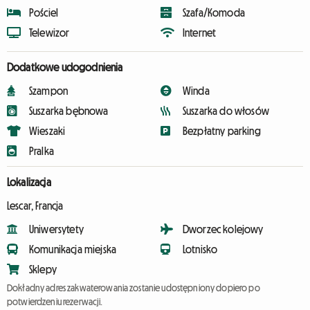
Pościel
Szafa/Komoda
Telewizor
Internet
Dodatkowe udogodnienia
Szampon
Winda
Suszarka bębnowa
Suszarka do włosów
Wieszaki
Bezpłatny parking
Pralka
Lokalizacja
Lescar, Francja
Uniwersytety
Dworzec kolejowy
Komunikacja miejska
Lotnisko
Sklepy
Dokładny adres zakwaterowania zostanie udostępniony dopiero po
potwierdzeniu rezerwacji.