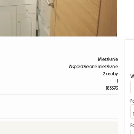
Mieszkanie
Współdzielone mieszkanie
2 osoby
W
1
183393
P
R