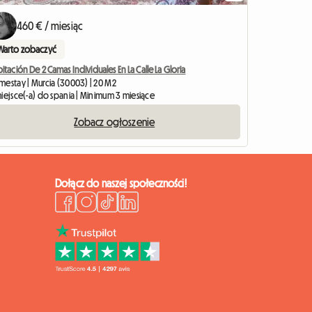
460 € / miesiąc
Warto zobaczyć
itación De 2 Camas Individuales En La Calle La Gloria
mestay | Murcia (30003) | 20 M2
iejsce(-a) do spania | Minimum 3 miesiące
Zobacz ogłoszenie
Dołącz do naszej społeczności!