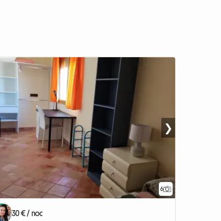
❯
6
30 € / noc