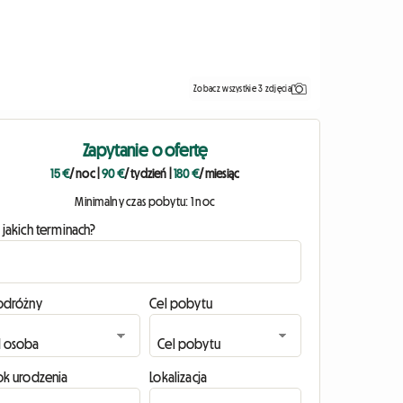
Zobacz wszystkie 3 zdjęcia
Zapytanie o ofertę
15 €
/ noc
|
90 €
/ tydzień
|
180 €
/ miesiąc
Minimalny czas pobytu: 1 noc
 jakich terminach?
odróżny
Cel pobytu
ok urodzenia
Lokalizacja