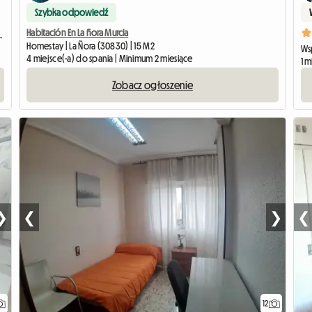
Szybka odpowiedź
Habitación En La ñora Murcia
16 metros cuadrados
Homestay | La Ñora (30830) | 15 M2
Wsp
4 miejsce(-a) do spania | Minimum 2 miesiące
1 
Zobacz ogłoszenie
❯
❮
❯
❮
12