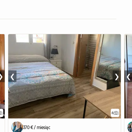
❯
❮
❯
❮
6
370 € / miesiąc