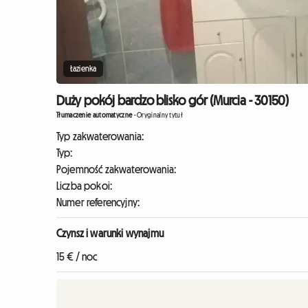
Łazienka
Duży pokój bardzo blisko gór (Murcia - 30150)
Tłumaczenie automatyczne
-
Oryginalny tytuł
Typ zakwaterowania:
Typ:
Pojemność zakwaterowania:
Liczba pokoi:
Numer referencyjny:
Czynsz i warunki wynajmu
15 € / noc