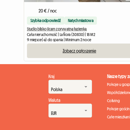
20 € / noc
Szybka odpowiedź
Natychmiastowa
Studio blisko Ucam z prywatną łazienką
Cała nieruchomość | La Ñora (30830) | 18 M2
9 miejsce(-a) do spania | Minimum 2 noce
Zobacz ogłoszenie
Kraj
Nasze typy 
Pokoje u gos
Współdzielone
Waluta
Coliving
Pokoje gości
Całe mieszkan