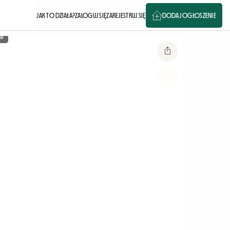
JAK TO DZIAŁA?
ZALOGUJ SIĘ
ZAREJESTRUJ SIĘ
DODAJ OGŁOSZENIE
ia