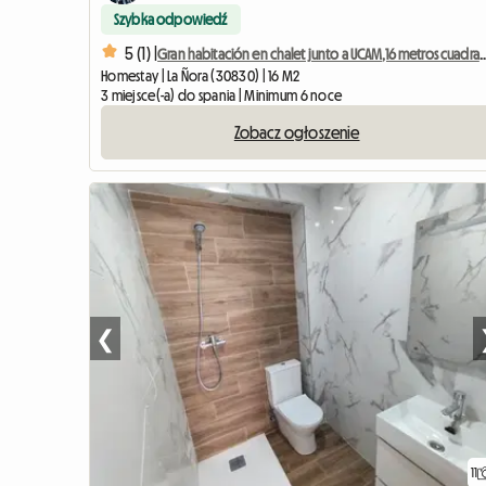
Szybka odpowiedź
5 (1) |
Gran habitación en chalet junto a UCAM,
Homestay | La Ñora (30830) | 16 M2
3 miejsce(-a) do spania | Minimum 6 noce
Zobacz ogłoszenie
❮
11