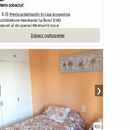
Warto zobaczyć
5 (1) |
Preciosa Habitación En Casa Acogedora
ółdzielone mieszkanie | La Ñora | 12 M2
miejsce(-a) do spania | Minimum 5 noce
Zobacz ogłoszenie
❯
11