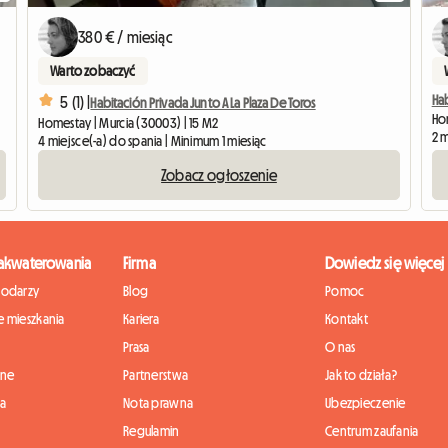
380 € / miesiąc
Warto zobaczyć
Hab
5 (1) |
Habitación Privada Junto A La Plaza De Toros
Ho
Homestay | Murcia (30003) | 15 M2
2 m
4 miejsce(-a) do spania | Minimum 1 miesiąc
Zobacz ogłoszenie
zakwaterowania
Firma
Dowiedz się więcej
podarzy
Blog
Pomoc
 mieszkania
Kariera
Kontakt
Prasa
O nas
nne
Partnerstwa
Jak to działa?
ia
Nota prawna
Ubezpieczenie
Regulamin
Centrum zaufania