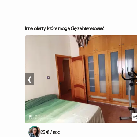
Inne oferty, które mogą Cię zainteresować
❮
11
25 € / noc