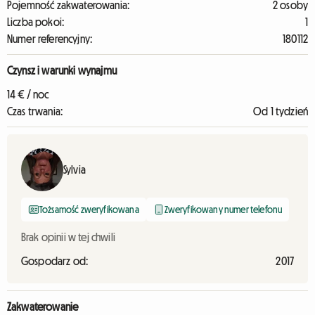
Pojemność zakwaterowania:
2 osoby
Liczba pokoi:
1
Numer referencyjny:
180112
Czynsz i warunki wynajmu
14 € / noc
Czas trwania:
Od 1 tydzień
Sylvia
Tożsamość zweryfikowana
Zweryfikowany numer telefonu
Brak opinii w tej chwili
Gospodarz od:
2017
Zakwaterowanie