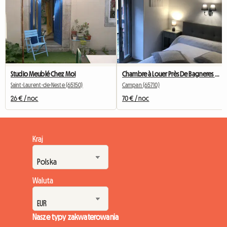
Studio Meublé Chez Moi
Chambre à Louer Près De Bagneres De Bigorre
Saint-Laurent-de-Neste (65150)
Campan (65710)
26 € / noc
70 € / noc
Kraj
Waluta
Nasze typy zakwaterowania