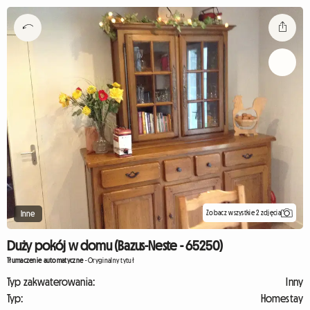
Zobacz wszystkie 2 zdjęcia
Inne
Duży pokój w domu (Bazus-Neste - 65250)
Tłumaczenie automatyczne
-
Oryginalny tytuł
Typ zakwaterowania:
Inny
Typ:
Homestay