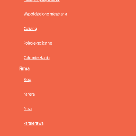
Współdzielone mieszkania
Coliving
Pokoje gościnne
Całe mieszkania
Firma
Blog
Kariera
Prasa
Partnerstwa