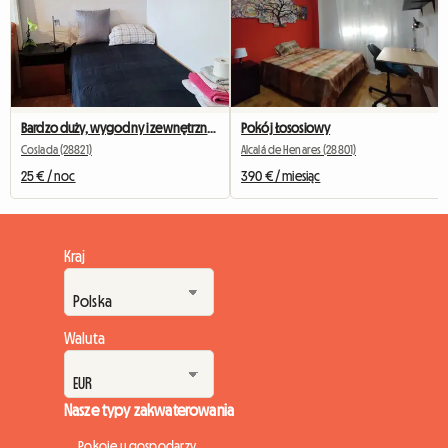
Bardzo duży, wygodny i zewnętrzny pokój
Pokój Łososiowy
Coslada (28821)
Alcalá de Henares (28801)
25 € / noc
390 € / miesiąc
Kraj
Waluta
Nasze typy zakwaterowania
Pokoje u gospodarzy