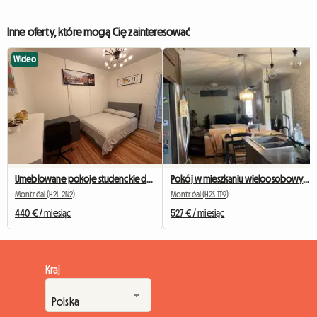
Inne oferty, które mogą Cię zainteresować
Wideo
Umeblowane pokoje studenckie do wynajęcia w Montrealu
Pokój w mieszkaniu wieloosobowym, stacja metra Beubien
Montréal (H2L 2N2)
Montréal (H2S 1T9)
440 € / miesiąc
527 € / miesiąc
Kraj