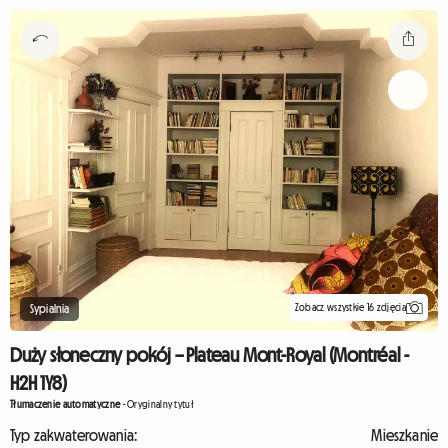
Zobacz wszystkie 16 zdjęcia
Sypialnia
Duży słoneczny pokój – Plateau Mont-Royal (Montréal -
H2H 1Y8)
Tłumaczenie automatyczne
-
Oryginalny tytuł
Typ zakwaterowania:
Mieszkanie