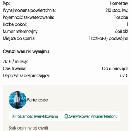
Typ:
Homestay
Wynajmowana powierzchnia:
210 stop. kw.
Pojemność zakwaterowania:
1 osoba
Liczba pokoi:
1
Numer referencyjny:
668412
Miejsca do spania:
1 Łóżko(-a) podwójne
Czynsz i warunki wynajmu
717 € / miesiąc
Czas trwania:
Od 6 miesiące
Depozyt zabezpieczający:
717 €
Marie-josée
Tożsamość zweryfikowana
Zweryfikowany numer telefonu
Brak opinii w tej chwili