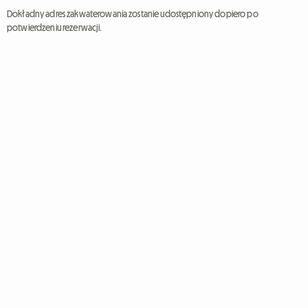
Dokładny adres zakwaterowania zostanie udostępniony dopiero po
potwierdzeniu rezerwacji.