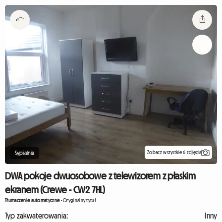
Zobacz wszystkie 6 zdjęcia
Sypialnia
DWA pokoje dwuosobowe z telewizorem z płaskim
ekranem (Crewe - CW2 7HL)
Tłumaczenie automatyczne
-
Oryginalny tytuł
Typ zakwaterowania:
Inny