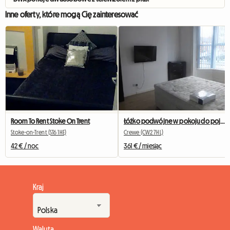
Inne oferty, które mogą Cię zainteresować
Room To Rent Stoke On Trent
Łóżko podwójne w pokoju do pojedynczego wykorzystania
Stoke-on-Trent (ST6 1HE)
Crewe (CW2 7HL)
42 € / noc
361 € / miesiąc
Kraj
Waluta