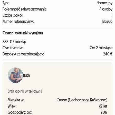
Typ:
Homestay
Pojemność zakwaterowania:
4 osoby
Liczba pokoi:
1
Numer referencyjny:
183706
Czynsz i warunki wynajmu
385 € / miesiąc
Czas trwania:
Od 2 miesiące
Depozyt zabezpieczający:
240 €
Ruth
Brak opinii w tej chwili
Mieszka w:
Crewe (Zjednoczone Królestwo)
Wiek:
67 lat
Gospodarz od:
2017