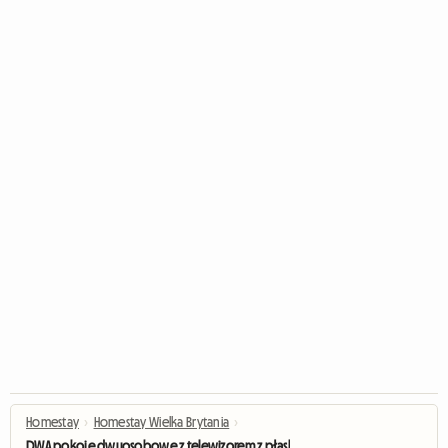
Homestay
›
Homestay Wielka Brytania
›
DWA pokoje dwuosobowe z telewizorem z płaskim ekranem