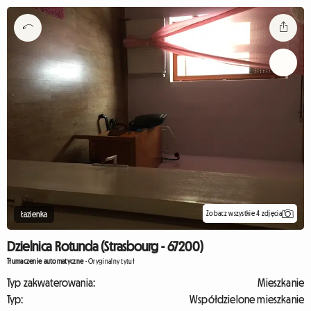
Zobacz wszystkie 4 zdjęcia
Łazienka
Dzielnica Rotunda (Strasbourg - 67200)
Tłumaczenie automatyczne
-
Oryginalny tytuł
Typ zakwaterowania:
Mieszkanie
Typ:
Współdzielone mieszkanie