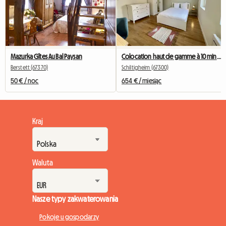
Mazurka Gîtes Au Bal Paysan
Colocation haut de gamme à 10 min du centre - Chambre 4
Berstett (67370)
Schiltigheim (67300)
50 € / noc
654 € / miesiąc
Kraj
Waluta
Nasze typy zakwaterowania
Pokoje u gospodarzy