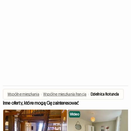
Wspólne mieszkania
›
Wspólne mieszkania Francja
›
Dzielnica Rotunda
Inne oferty, które mogą Cię zainteresować
Wideo