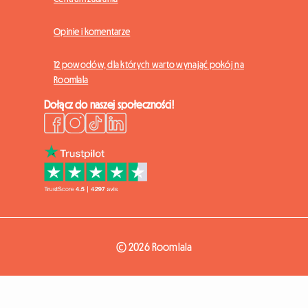
Opinie i komentarze
12 powodów, dla których warto wynająć pokój na
Roomlala
Dołącz do naszej społeczności!
© 2026 Roomlala