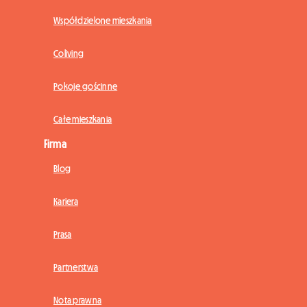
Współdzielone mieszkania
Coliving
Pokoje gościnne
Całe mieszkania
Firma
Blog
Kariera
Prasa
Partnerstwa
Nota prawna