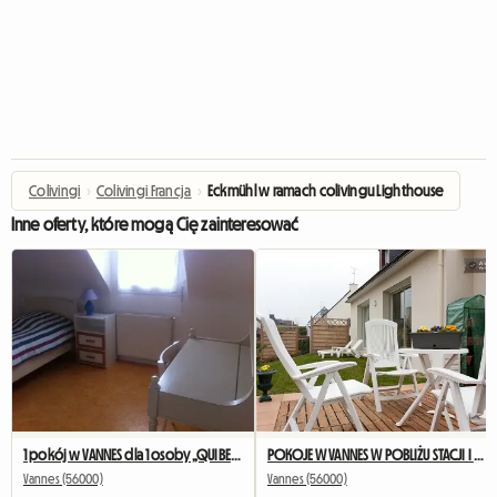
Colivingi
›
Colivingi Francja
›
Eckmühl w ramach colivingu Lighthouse
Inne oferty, które mogą Cię zainteresować
1 pokój w VANNES dla 1 osoby „QUIBERON”
POKOJE W VANNES W POBLIŻU STACJI I AUTOBUSU DLA STUDENTÓW „CARNAC”.
Vannes (56000)
Vannes (56000)