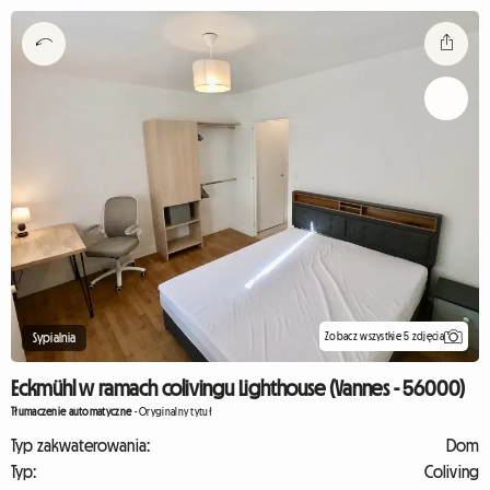
Zobacz wszystkie 5 zdjęcia
Sypialnia
Eckmühl w ramach colivingu Lighthouse (Vannes - 56000)
Tłumaczenie automatyczne
-
Oryginalny tytuł
Typ zakwaterowania:
Dom
Typ:
Coliving