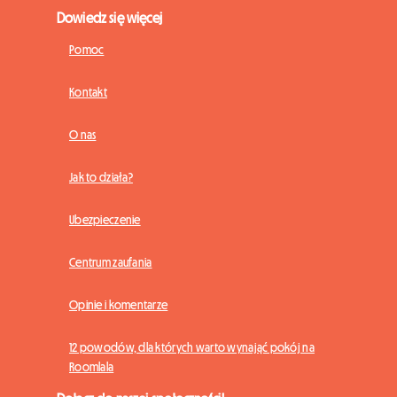
Dowiedz się więcej
Pomoc
Kontakt
O nas
Jak to działa?
Ubezpieczenie
Centrum zaufania
Opinie i komentarze
12 powodów, dla których warto wynająć pokój na
Roomlala