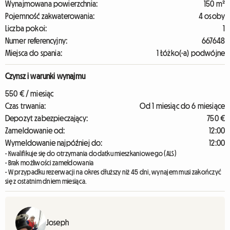
Wynajmowana powierzchnia:
150 m²
Pojemność zakwaterowania:
4 osoby
Liczba pokoi:
1
Numer referencyjny:
667648
Miejsca do spania:
1 Łóżko(-a) podwójne
Czynsz i warunki wynajmu
550 € / miesiąc
Czas trwania:
Od 1 miesiąc do 6 miesiące
Depozyt zabezpieczający:
750 €
Zameldowanie od:
12:00
Wymeldowanie najpóźniej do:
12:00
- Kwalifikuje się do otrzymania dodatku mieszkaniowego (ALS)
- Brak możliwości zameldowania
- W przypadku rezerwacji na okres dłuższy niż 45 dni, wynajem musi zakończyć
się z ostatnim dniem miesiąca.
Joseph