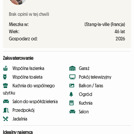
Brak opinii w tej chwili
Mieszka w:
L'Etang-la-ville (Francja)
Wiek:
46 lat
Gospodarz od:
2026
Zakwaterowanie
Wspólna łazienka
Garaż
Wspólna toaleta
Pokój telewizyjny
Kuchnia do wspólnego
Balkon / Taras
użytku
Ogród
Salon do współdzielenia
Kuchnia
Przedpokój
Salon
Jadalnia
Idealny najemca