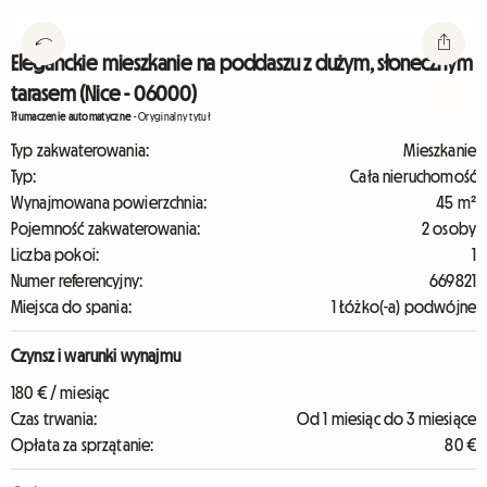
Eleganckie mieszkanie na poddaszu z dużym, słonecznym
tarasem (Nice - 06000)
Tłumaczenie automatyczne
-
Oryginalny tytuł
Typ zakwaterowania:
Mieszkanie
Typ:
Cała nieruchomość
Wynajmowana powierzchnia:
45 m²
Pojemność zakwaterowania:
2 osoby
Liczba pokoi:
1
Numer referencyjny:
669821
Miejsca do spania:
1 Łóżko(-a) podwójne
Czynsz i warunki wynajmu
180 € / miesiąc
Czas trwania:
Od 1 miesiąc do 3 miesiące
Opłata za sprzątanie:
80 €