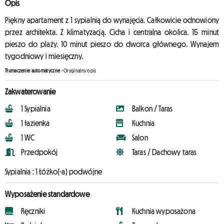
Opis
Piękny apartament z 1 sypialnią do wynajęcia. Całkowicie odnowiony
przez architekta. Z klimatyzacją. Cicha i centralna okolica. 15 minut
pieszo do plaży. 10 minut pieszo do dworca głównego. Wynajem
tygodniowy i miesięczny.
Tłumaczenie automatyczne
-
Oryginalny opis
Zakwaterowanie
1 Sypialnia
Balkon / Taras
1 łazienka
Kuchnia
1 WC
Salon
Przedpokój
Taras / Dachowy taras
Sypialnia :
1 Łóżko(-a) podwójne
Wyposażenie standardowe
Ręczniki
Kuchnia wyposażona