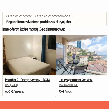
Cała nieruchomość
›
Cała nieruchomość Francja
›
Eleganckie mieszkanie na poddaszu z dużym, słonecznym tarasem
Inne oferty, które mogą Cię zainteresować
Pokój nr 2 – Dom prywatny – DOM
Luxury Apartment Sea View
Biot (06410)
Beausoleil (06240)
660 € / miesiąc
70 € / noc