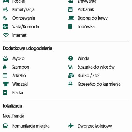
Pościel
Zmywarka
Klimatyzacja
Piekarnik
Ogrzewanie
Ekspres do kawy
Szafa/Komoda
Lodówka
Internet
Dodatkowe udogodnienia
Mydło
Winda
Szampon
Suszarka do włosów
Żelazko
Biurko / Stół
Wieszaki
Krzesełko do karmienia
Pralka
Lokalizacja
Nice, Francja
Komunikacja miejska
Dworzec kolejowy