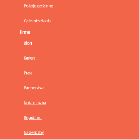
Pokoje gościnne
Całe mieszkania
Firma
Blog
Kariera
Prasa
Partnerstwa
Nota prawna
Regulamin
Nasze liczby