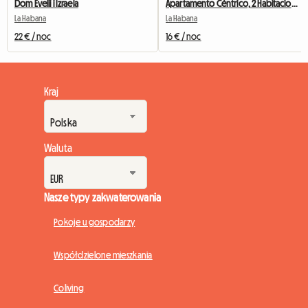
Dom Evelii i Izraela
Apartamento Céntrico, 2 Habitaciones
La Habana
La Habana
22 € / noc
16 € / noc
Kraj
Waluta
Nasze typy zakwaterowania
Pokoje u gospodarzy
Współdzielone mieszkania
Coliving