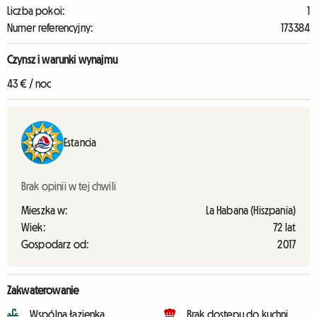
Liczba pokoi:
1
Numer referencyjny:
173384
Czynsz i warunki wynajmu
43 € / noc
Estancia
Brak opinii w tej chwili
Mieszka w:
La Habana (Hiszpania)
Wiek:
72 lat
Gospodarz od:
2017
Zakwaterowanie
Wspólna łazienka
Brak dostępu do kuchni