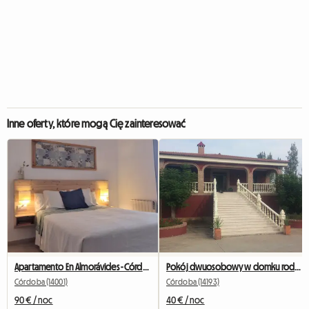
Inne oferty, które mogą Cię zainteresować
Apartamento En Almorávides - Córdoba
Pokój dwuosobowy w domku rodzinnym
Córdoba (14001)
Córdoba (14193)
90 € / noc
40 € / noc