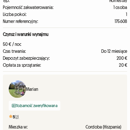
Typ:
Homestay
Pojemność zakwaterowania:
1 osoba
Liczba pokoi:
1
Numer referencyjny:
175608
Czynsz i warunki wynajmu
50 € / noc
Czas trwania:
Do 12 miesiące
Depozyt zabezpieczający:
200 €
Opłata za sprzątanie:
20 €
Marian
Tożsamość zweryfikowana
5
(2)
Mieszka w:
Cordoba (Hiszpania)