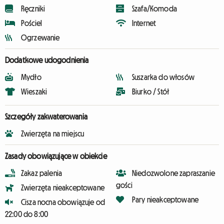
Ręczniki
Szafa/Komoda
Pościel
Internet
Ogrzewanie
Dodatkowe udogodnienia
Mydło
Suszarka do włosów
Wieszaki
Biurko / Stół
Szczegóły zakwaterowania
Zwierzęta na miejscu
Zasady obowiązujące w obiekcie
Zakaz palenia
Niedozwolone zapraszanie
gości
Zwierzęta nieakceptowane
Pary nieakceptowane
Cisza nocna obowiązuje od
22:00 do 8:00