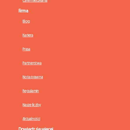
Całe mieszkania
Firma
Blog
Kariera
Prasa
Partnerstwa
Nota prawna
Regulamin
Nasze liczby
Aktualności
Dowiedz się więcej