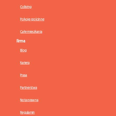
Coliving
Pokoje gościnne
Całe mieszkania
Firma
Blog
Kariera
Prasa
Partnerstwa
Nota prawna
Regulamin