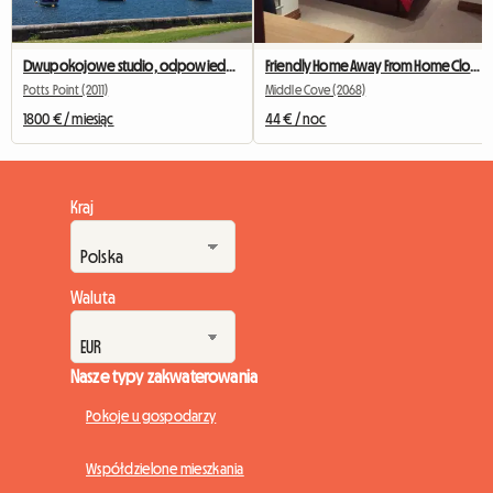
Dwupokojowe studio, odpowiednie dla maksymalnie 3 studentów
Friendly Home Away From Home Close To Public Transport
Potts Point (2011)
Middle Cove (2068)
1800 € / miesiąc
44 € / noc
Kraj
Waluta
Nasze typy zakwaterowania
Pokoje u gospodarzy
Współdzielone mieszkania