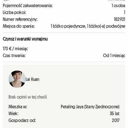
Pojemność zakwaterowania:
1 osoba
Liczba pokoi:
1
Numer referencyjny:
182921
Miejsca do spania:
1 Łóżko pojedyncze, 1 Łóżko(-a) podwójne
Czynsz i warunki wynajmu
173 € / miesiąc
Czas trwania:
Od 1 miesiąc
Lai Kuan
Brak opinii w tej chwili
Mieszka w:
Petaling Jaya (Stany Zjednoczone)
Wiek:
35 lat
Gospodarz od:
2017