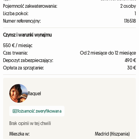
Pojemność zakwaterowania:
2 osoby
Liczba pokoi:
1
Numer referencyjny:
176518
Czynsz i warunki wynajmu
550 € / miesiąc
Czas trwania:
Od 2 miesiące do 12 miesiące
Depozyt zabezpieczający:
490 €
Opłata za sprzątanie:
30 €
Raquel
Tożsamość zweryfikowana
Brak opinii w tej chwili
Mieszka w:
Madrid (Hiszpania)