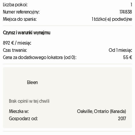
Liczba pokoi:
1
Numer referencyjny:
174838
Miejsca do spania:
1 Łóżko(-a) podwójne
Czynsz i warunki wynajmu
892 € / miesiąc
Czas trwania:
Od 1 miesiąc
Cena za dodatkowego lokatora (od 0):
55 €
Eileen
Brak opinii w tej chwili
Mieszka w:
Oakville, Ontario (Kanada)
Gospodarz od:
2017