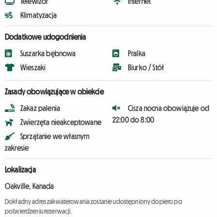
Telewizor
Internet
Klimatyzacja
Dodatkowe udogodnienia
Suszarka bębnowa
Pralka
Wieszaki
Biurko / Stół
Zasady obowiązujące w obiekcie
Zakaz palenia
Cisza nocna obowiązuje od
22:00 do 8:00
Zwierzęta nieakceptowane
Sprzątanie we własnym
zakresie
Lokalizacja
Oakville, Kanada
Dokładny adres zakwaterowania zostanie udostępniony dopiero po
potwierdzeniu rezerwacji.