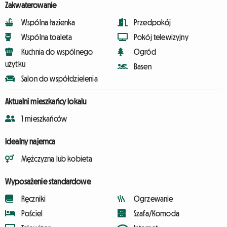
Zakwaterowanie
Wspólna łazienka
Przedpokój
Wspólna toaleta
Pokój telewizyjny
Kuchnia do wspólnego
Ogród
użytku
Basen
Salon do współdzielenia
Aktualni mieszkańcy lokalu
1 mieszkańców
Idealny najemca
Mężczyzna lub kobieta
Wyposażenie standardowe
Ręczniki
Ogrzewanie
Pościel
Szafa/Komoda