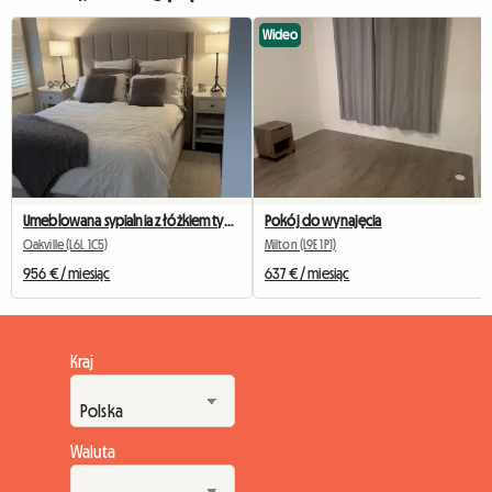
Wideo
Umeblowana sypialnia z łóżkiem typu queen-size w niesamowitej okolicy Oakville
Pokój do wynajęcia
Oakville (L6L 1C5)
Milton (L9E 1P1)
956 € / miesiąc
637 € / miesiąc
Kraj
Waluta