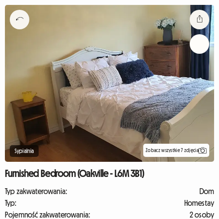
Zobacz wszystkie 7 zdjęcia
Sypialnia
Furnished Bedroom (Oakville - L6M 3B1)
Typ zakwaterowania:
Dom
Typ:
Homestay
Pojemność zakwaterowania:
2 osoby