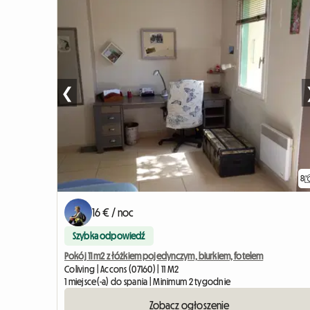
❮
8
16 € / noc
Szybka odpowiedź
Pokój 11 m2 z łóżkiem pojedynczym, biurkiem, fotelem
Coliving | Accons (07160) | 11 M2
1 miejsce(-a) do spania | Minimum 2 tygodnie
Zobacz ogłoszenie