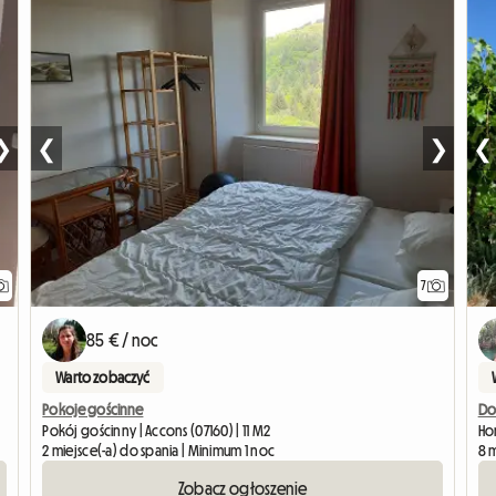
❯
❮
❯
❮
7
85 € / noc
Warto zobaczyć
Pokoje gościnne
Do
Pokój gościnny | Accons (07160) | 11 M2
Hom
2 miejsce(-a) do spania | Minimum 1 noc
8 
Zobacz ogłoszenie