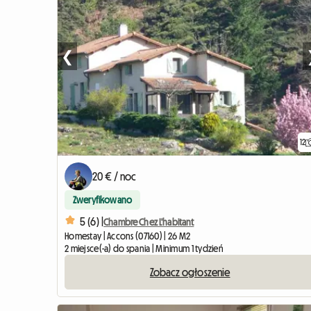
❮
12
20 € / noc
Zweryfikowano
5 (6) |
Chambre Chez L'habitant
Homestay | Accons (07160) | 26 M2
2 miejsce(-a) do spania | Minimum 1 tydzień
Zobacz ogłoszenie