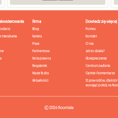
zakwaterowania
Firma
Dowiedz się więcej
podarzy
Blog
Pomoc
 mieszkania
Kariera
Kontakt
Prasa
O nas
nne
Partnerstwa
Jak to działa?
ia
Nota prawna
Ubezpieczenie
Regulamin
Centrum zaufania
Nasze liczby
Opinie i komentarze
Aktualności
12 powodów, dla któr
wynająć pokój na Roo
© 2026 Roomlala