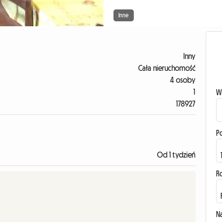
Inne
Inny
Cała nieruchomość
4 osoby
1
W
178927
P
Od 1 tydzień
R
N