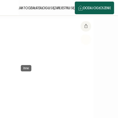
JAK TO DZIAŁA?
ZALOGUJ SIĘ
ZAREJESTRUJ SIĘ
DODAJ OGŁOSZENIE
Inne