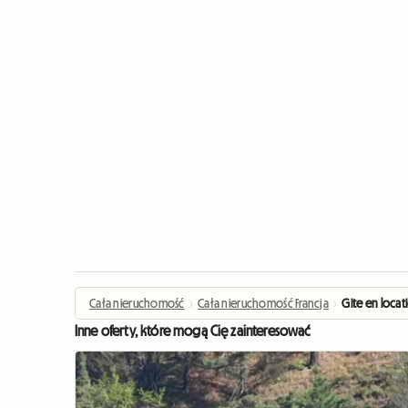
Cała nieruchomość
›
Cała nieruchomość Francja
›
Gite en locat
Inne oferty, które mogą Cię zainteresować