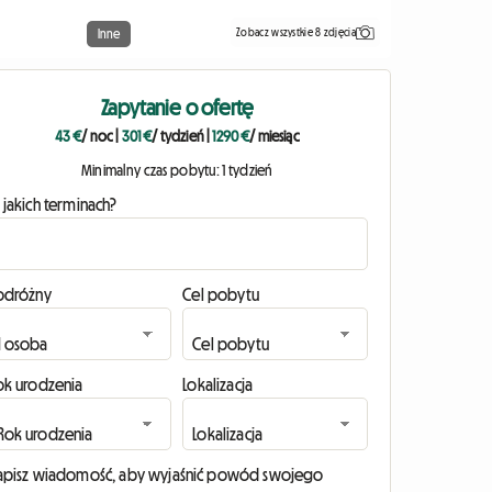
Zobacz wszystkie 8 zdjęcia
Inne
Zapytanie o ofertę
43 €
/ noc
|
301 €
/ tydzień
|
1290 €
/ miesiąc
Minimalny czas pobytu: 1 tydzień
 jakich terminach?
odróżny
Cel pobytu
ok urodzenia
Lokalizacja
apisz wiadomość, aby wyjaśnić powód swojego