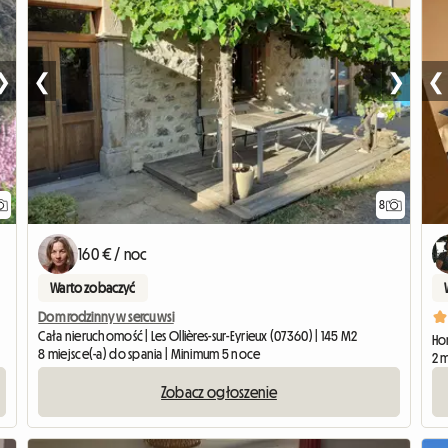
❯
❮
❯
❮
8
160 € / noc
Warto zobaczyć
Dom rodzinny w sercu wsi
Cała nieruchomość | Les Ollières-sur-Eyrieux (07360) | 145 M2
Hom
8 miejsce(-a) do spania | Minimum 5 noce
2 
Zobacz ogłoszenie