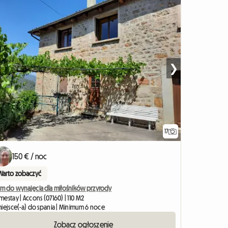
❯
17
150 € / noc
Warto zobaczyć
m do wynajęcia dla miłośników przyrody
estay | Accons (07160) | 110 M2
miejsce(-a) do spania | Minimum 6 noce
Zobacz ogłoszenie