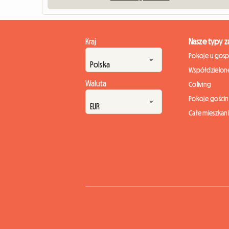
Kraj
Nasze typy 
Pokoje u gos
Współdzielone
Waluta
Coliving
Pokoje gości
Całe mieszkan