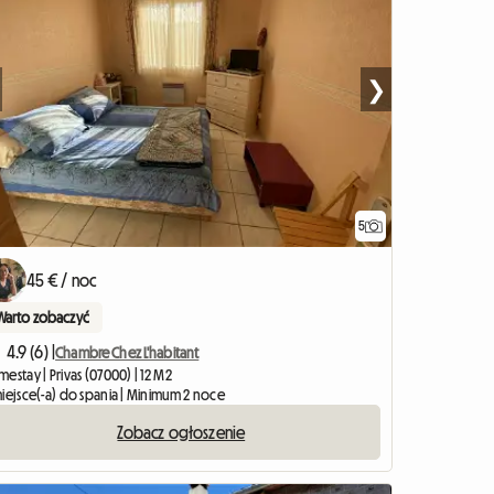
❯
5
45 € / noc
Warto zobaczyć
4.9 (6) |
Chambre Chez L'habitant
estay | Privas (07000) | 12 M2
miejsce(-a) do spania | Minimum 2 noce
Zobacz ogłoszenie