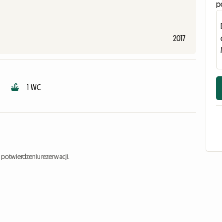
p
2017
1 WC
potwierdzeniu rezerwacji.