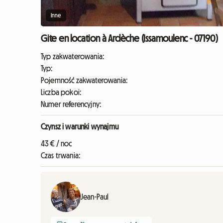
Inne
Gite en location à Ardèche (Issamoulenc - 07190)
Typ zakwaterowania:
Typ:
Pojemność zakwaterowania:
Liczba pokoi:
Numer referencyjny:
Czynsz i warunki wynajmu
43 € / noc
Czas trwania:
Jean-Paul