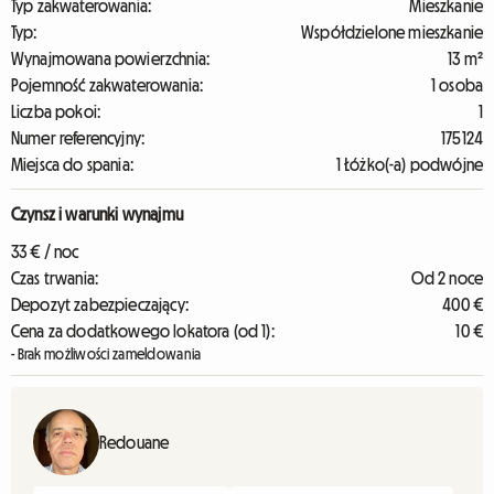
Typ zakwaterowania:
Mieszkanie
Typ:
Współdzielone mieszkanie
Wynajmowana powierzchnia:
13 m²
Pojemność zakwaterowania:
1 osoba
Liczba pokoi:
1
Numer referencyjny:
175124
Miejsca do spania:
1 Łóżko(-a) podwójne
Czynsz i warunki wynajmu
33 € / noc
Czas trwania:
Od 2 noce
Depozyt zabezpieczający:
400 €
Cena za dodatkowego lokatora (od 1):
10 €
- Brak możliwości zameldowania
Redouane