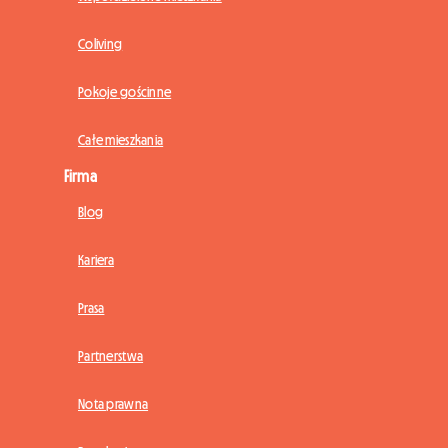
Coliving
Pokoje gościnne
Całe mieszkania
Firma
Blog
Kariera
Prasa
Partnerstwa
Nota prawna