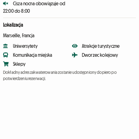
Cisza nocna obowiązuje od
22:00 do 8:00
Lokalizacja
Marseille, Francja
Uniwersytety
Atrakcje turystyczne
Komunikacja miejska
Dworzec kolejowy
Sklepy
Dokładny adres zakwaterowania zostanie udostępniony dopiero po
potwierdzeniu rezerwacji.