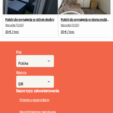
Pokój do wynajęcia w cichej okolicy
Pokój do wynajęcia w domu rodzinnym
Marseille (13013)
Marseille (13013)
20 € / noc
20 € / noc
Kraj
Waluta
Nasze typy zakwaterowania
Pokoje u gospodarzy
Współdzielone mieszkania