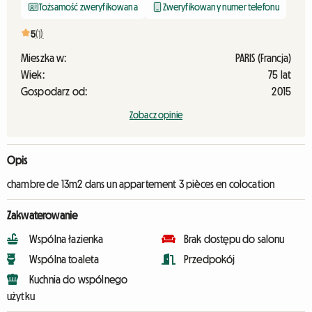
Tożsamość zweryfikowana
Zweryfikowany numer telefonu
5
(1)
Mieszka w:
PARIS (Francja)
Wiek:
75 lat
Gospodarz od:
2015
Zobacz opinie
Opis
chambre de 13m2 dans un appartement 3 pièces en colocation
Zakwaterowanie
Wspólna łazienka
Brak dostępu do salonu
Wspólna toaleta
Przedpokój
Kuchnia do wspólnego
użytku