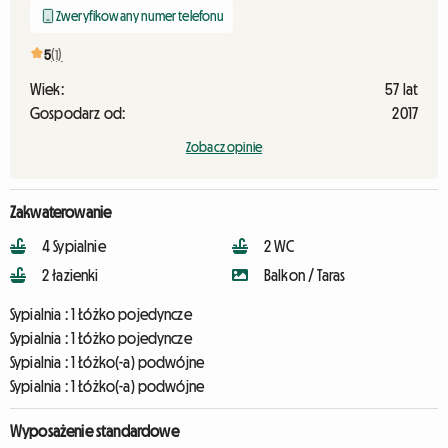
Zweryfikowany numer telefonu
5
(1)
Wiek:
57 lat
Gospodarz od:
2017
Zobacz opinie
Zakwaterowanie
4 Sypialnie
2 WC
2 łazienki
Balkon / Taras
Sypialnia :
1 Łóżko pojedyncze
Sypialnia :
1 Łóżko pojedyncze
Sypialnia :
1 Łóżko(-a) podwójne
Sypialnia :
1 Łóżko(-a) podwójne
Wyposażenie standardowe