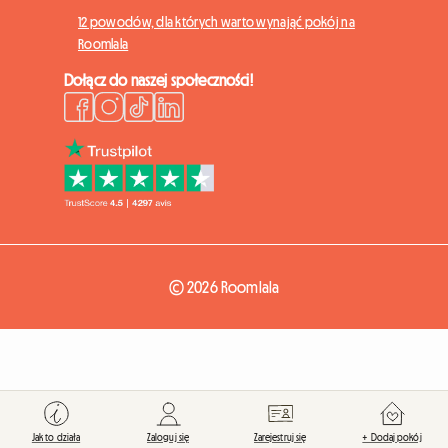
12 powodów, dla których warto wynająć pokój na
Roomlala
Dołącz do naszej społeczności!
© 2026 Roomlala
Jak to działa
Zaloguj się
Zarejestruj się
+ Dodaj pokój