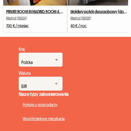
PRIVATE ROOM IN MADRID. ROOM 4. NEAR TO UNIVERSITY
Urokliwy pokój dwuosobowy (do pojedynczego wykorzystania).
Madrid (28024)
Madrid (28028)
700 € / miesiąc
40 € / noc
Kraj
Waluta
Nasze typy zakwaterowania
Pokoje u gospodarzy
Współdzielone mieszkania