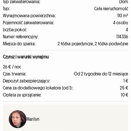
Typ zakwaterowania:
Dom
Typ:
Cała nieruchomość
Wynajmowana powierzchnia:
110 m²
Pojemność zakwaterowania:
4 osoby
Liczba pokoi:
4
Numer referencyjny:
174336
Miejsca do spania:
2 łóżka pojedyncze, 2 łóżka podwójne
Czynsz i warunki wynajmu
26 € / noc
Czas trwania:
Od 2 tygodnie do 12 miesiące
Depozyt zabezpieczający:
1 €
Cena za dodatkowego lokatora (od 1):
25 €
Opłata za sprzątanie:
10 €
Marilyn