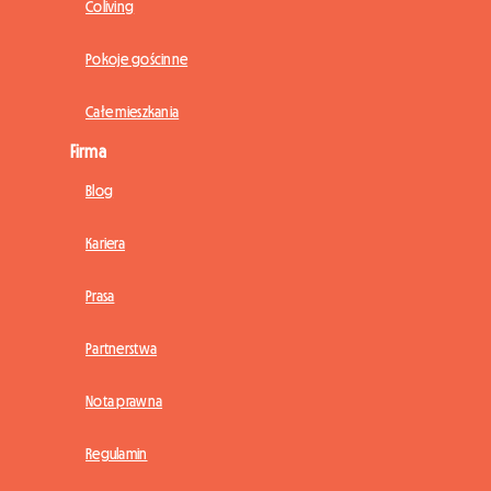
Coliving
Pokoje gościnne
Całe mieszkania
Firma
Blog
Kariera
Prasa
Partnerstwa
Nota prawna
Regulamin