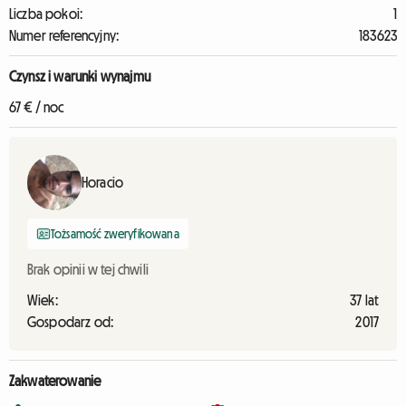
Liczba pokoi:
1
Numer referencyjny:
183623
Czynsz i warunki wynajmu
67 € / noc
Horacio
Tożsamość zweryfikowana
Brak opinii w tej chwili
Wiek:
37 lat
Gospodarz od:
2017
Zakwaterowanie