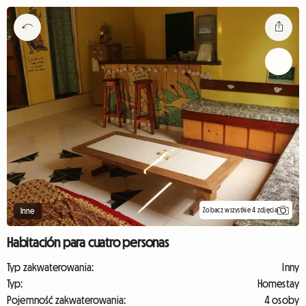
Zobacz wszystkie 4 zdjęcia
Inne
Habitación para cuatro personas
Typ zakwaterowania:
Inny
Typ:
Homestay
Pojemność zakwaterowania:
4 osoby