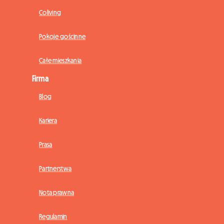
Coliving
Pokoje gościnne
Całe mieszkania
Firma
Blog
Kariera
Prasa
Partnerstwa
Nota prawna
Regulamin