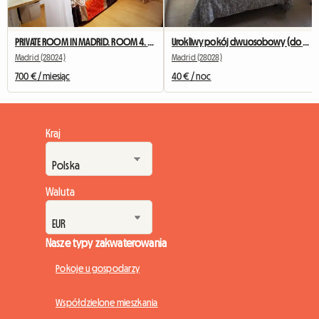
PRIVATE ROOM IN MADRID. ROOM 4. NEAR TO UNIVERSITY
Urokliwy pokój dwuosobowy (do pojedynczego wykorzystania).
Madrid (28024)
Madrid (28028)
700 € / miesiąc
40 € / noc
Kraj
Waluta
Nasze typy zakwaterowania
Pokoje u gospodarzy
Współdzielone mieszkania