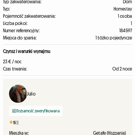
Typ zakwaterowania:
Dom
Typ:
Homestay
Pojemność zakwaterowania:
1 osoba
Liczba pokoi:
1
Numer referencyjny:
184597
Miejsca do spania:
1 Łóżko pojedyncze
Czynsz i warunki wynajmu
23 € / noc
Czas trwania:
Od 2 noce
Julio
Tożsamość zweryfikowana
5
(1)
Mieszka w:
Getafe (Hiszpania)