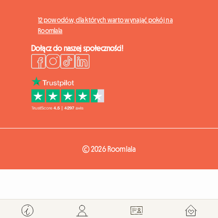
12 powodów, dla których warto wynająć pokój na
Roomlala
Dołącz do naszej społeczności!
© 2026 Roomlala